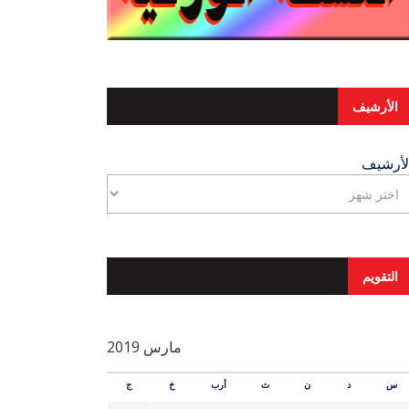
الأرشيف
لأرشيف
التقويم
مارس 2019
س
د
ن
ث
أرب
خ
ج