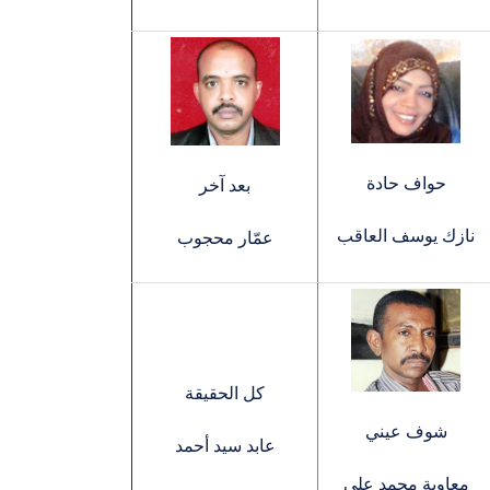
حواف حادة
بعد آخر
نازك يوسف العاقب
عمّار محجوب
كل الحقيقة
شوف عيني
عابد سيد أحمد
معاوية محمد علي