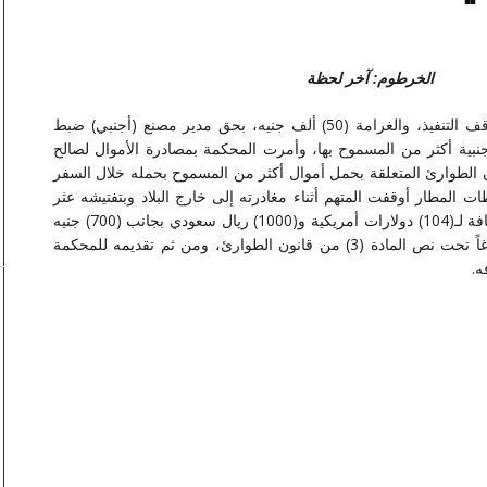
الخرطوم: آخر لحظة
قضت محكمة الطوارئ ببحري أمس، بالسجن عاماً مع وقف التنفيذ، والغرامة (50) ألف جنيه، بحق مدير مصنع (أجنبي) ضبط
جنبية أكثر من المسموح بها، وأمرت المحكمة بمصادرة الأموال لصالح
وذلك بعد إدانته بنص المادة (3) من قانون الطوارئ المتعلقة بحمل أموال أكثر من المسموح بحمله خلال السفر
بلاغ فإن سلطات المطار أوقفت المتهم أثناء مغادرته إلى خارج البلاد وبتفتيشه عثر
بحوزته على (5,300) يورو، و(9400) جنيه أسترليني، بالإضافة لـ(104) دولارات أمريكية و(1000) ريال سعودي بجانب (700) جنيه
مصري و(4125) درهماً إماراتياً، ودونت السُلطات ضده بلاغاً تحت نص المادة (3) من قانون الطوارئ، ومن ثم تقديمه للمحكمة
ه.