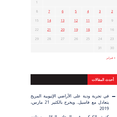
1
8
7
6
5
4
3
2
15
14
13
12
11
10
9
22
21
20
19
18
17
16
29
28
27
26
25
24
23
31
30
« فبراير
أحدث المقالات
في تجربة ودية على الأراضي الإثيوبية المريخ
يتعادل مع فاسيل.. ويخرج بالكثير
21 مارس،
2019
كتيبة الكوكي في المحك الهلال يصطدم