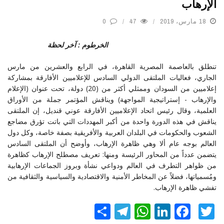
الإرهاب
18 مارس، 2019
47
0
الخرطوم : آخر لحظة
تنطلق بالعاصمة المصرية القاهرة، في الرابع والعشرين من مارس
الجاري، فعاليات الملتقى الدولي السادس للإعلاميين الأفارقة بمشاركة
إعلاميين من السودان وممثلي أكثر من (20) دولة، تحت عنوان (الإعلام
والإرهاب - إستراتيجية المواجهة) ويناقش المؤتمر جملة من الأوراق
العلمية، وقال رئيس اتحاد الإعلاميين الأفارقة عوني قنديل، إن الملتقى
يناقش في هذه الدورة واحدة من أكبر المهددات التي باتت تؤرق مضاجع
الشعوب والحكومات في البلدان العربية والأفريقية بصفة خاصة، وكل دول
العالم بوجه عام ألا وهي ظاهرة الإرهاب، وأوضح أن الملتقى السادس
يتضمن عدداً من المحاور الرئيسة ومنها: تعريف مصطلح الإرهاب كظاهرة
من ظواهر التطرف في العالم ودواعي نشأة وبروز الجماعات الإرهابية
ومُسمياتها، فضلاً عن المخاطر الأمنية والاقتصادية والسياسية والثقافية من
تفشي ظاهرة الإرهاب.
Twitter
Facebook
LinkedIn
نشر
WhatsApp
Telegram