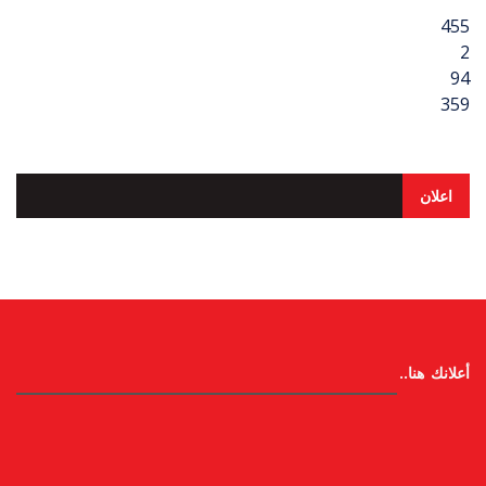
455
2
94
359
اعلان
أعلانك هنا..