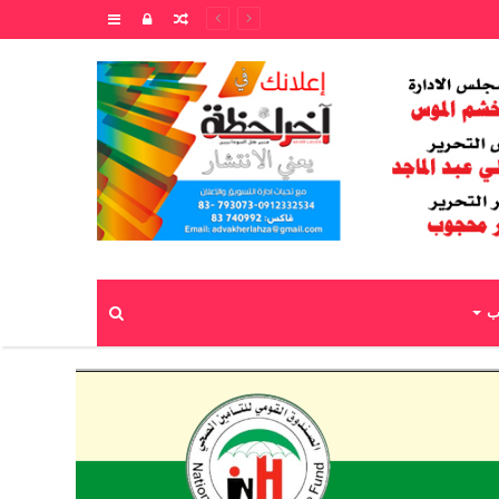
مقال
تسجيل
إضافة
عشوائي
الدخول
عمود
جانبي
بحث
اب
عن