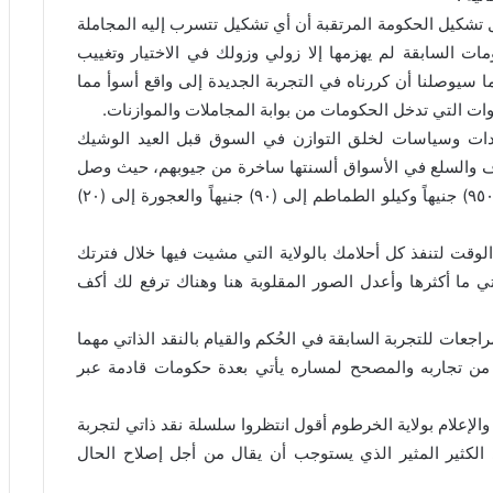
ول تشكيل الحكومة المرتقبة أن أي تشكيل تتسرب إليه المجاملة
ات السابقة لم يهزمها إلا زولي وزولك في الاختيار وتغييب
وما سيوصلنا أن كررناه في التجربة الجديدة إلى واقع أسوأ مما
فوات التي تدخل الحكومات من بوابة المجاملات والموازنات.
ات وسياسات لخلق التوازن في السوق قبل العيد الوشيك
ف والسلع في الأسواق ألسنتها ساخرة من جيوبهم، حيث وصل
سعر الخروف إلى (٧) آلاف جنيه، وجوال الفحم إلى (٩٥٠) جنيهاً وكيلو الطماطم إلى (٩٠) جنيهاً والعجورة إلى (٢٠)
وقت لتنفذ كل أحلامك بالولاية التي مشيت فيها خلال فترتك
ي ما أكثرها وأعدل الصور المقلوبة هنا وهناك ترفع لك أكف
راجعات للتجربة السابقة في الحُكم والقيام بالنقد الذاتي مهما
من تجاربه والمصحح لمساره يأتي بعدة حكومات قادمة عبر
الإعلام بولاية الخرطوم أقول انتظروا سلسلة نقد ذاتي لتجربة
الكثير المثير الذي يستوجب أن يقال من أجل إصلاح الحال