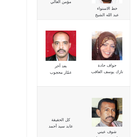
مؤمن الغالي
خط الاستواء
عبد الله الشيخ
حواف حادة
بعد آخر
نازك يوسف العاقب
عمّار محجوب
كل الحقيقة
عابد سيد أحمد
شوف عيني