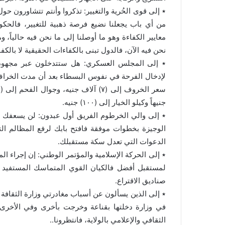
٭ إلى قوى الحُرية والتغيير: تذكروا وأنتم تتشاورون ح
من أي باب يجعلنا نضيع فرصة ذهبية للتغيير، فالحكوم
معايير الكفاءة وهو ما أوصلنا إلى ما نحن فيه حالياً، 
نحن فيه الآن، فالدول تبنى بالكفاءات الحقيقية لا بالك
٭ إلى المجلس العسكري: هل ستتدخلون عبر مجهود
لإدخال الفرحة في نفوس البسطاء بعد أن مدت الخرا
جنيهاً وكيلو الخيار إلى (١٠٠) جنيه.
٭ إلى والي الخرطوم الفريق أول عبدون: لن يسعفك ال
الوجيزة بخطوات موفقة فافتح بابك لرفع المظالم الت
الدعوات التي تعدل سكة مستقبلك.
٭ إلى الحركة الإسلامية والمؤتمر الوطني: إن إجراء الم
لمستقبل أفضل فالكيان القوي المتماسك المستفيد 
صناديق الاقتراع.
٭ إلى الذين يسألون عن أسباب مغادرتي وزارة الثقافة و
في وزارة دخلتها بقناعة وخرجت بأخرى وفي الأخرى 
الثقافي والإعلامي بالولاية، فانتظرونا..