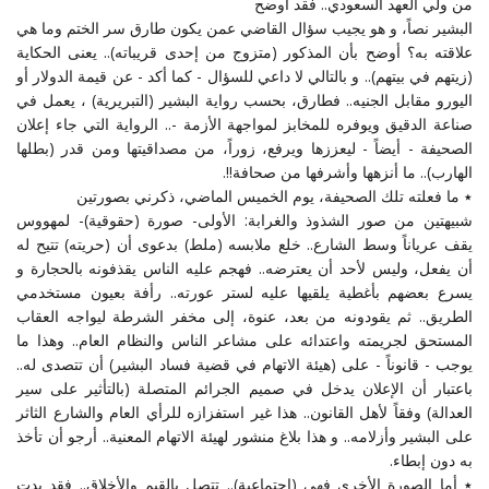
من ولي العهد السعودي.. فقد أوضح
البشير نصاً، و هو يجيب سؤال القاضي عمن يكون طارق سر الختم وما هي
علاقته به؟ أوضح بأن المذكور (متزوج من إحدى قريباته).. يعنى الحكاية
(زيتهم في بيتهم).. و بالتالي لا داعي للسؤال - كما أكد - عن قيمة الدولار أو
اليورو مقابل الجنيه.. فطارق، بحسب رواية البشير (التبريرية) ، يعمل في
صناعة الدقيق ويوفره للمخابز لمواجهة الأزمة -.. الرواية التي جاء إعلان
الصحيفة - أيضاً - ليعززها ويرفع، زوراً، من مصداقيتها ومن قدر (بطلها
الهارب).. ما أنزهها وأشرفها من صحافة!!.
٭ ما فعلته تلك الصحيفة، يوم الخميس الماضي، ذكرني بصورتين
شبيهتين من صور الشذوذ والغرابة: الأولى- صورة (حقوقية)- لمهووس
يقف عرياناً وسط الشارع.. خلع ملابسه (ملط) بدعوى أن (حريته) تتيح له
أن يفعل، وليس لأحد أن يعترضه.. فهجم عليه الناس يقذفونه بالحجارة و
يسرع بعضهم بأغطية يلقيها عليه لستر عورته.. رأفة بعيون مستخدمي
الطريق.. ثم يقودونه من بعد، عنوة، إلى مخفر الشرطة ليواجه العقاب
المستحق لجريمته واعتدائه على مشاعر الناس والنظام العام.. وهذا ما
يوجب - قانوناً - على (هيئة الاتهام في قضية فساد البشير) أن تتصدى له..
باعتبار أن الإعلان يدخل في صميم الجرائم المتصلة (بالتأثير على سير
العدالة) وفقاً لأهل القانون.. هذا غير استفزازه للرأي العام والشارع الثاثر
على البشير وأزلامه.. و هذا بلاغ منشور لهيئة الاتهام المعنية.. أرجو أن تأخذ
به دون إبطاء.
٭ أما الصورة الأخرى فهي (اجتماعية).. تتصل بالقيم والأخلاق.. فقد بدت