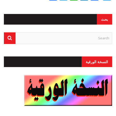
بحث
النسخة الورقية