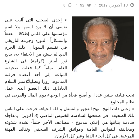
13 أكتوبر، 2019
92
0
٭ إحدى الصحف التي آليت على
نفسى أن لا يرد اسمها ولا اسم
مؤسسها على قلمي إطلاقا - تعففاً
واستنكاراً - لدوره وجرمه التاريخي
في تقسيم السودان.. ذلك الجرم
الذي لم يستح من الاحتفاء به، بذبح
ثور أبيض (كرامة) في الشارع
العام.. تماماً كما فعلت صحيفته
المباعة إلى أحد أعضاء فرقته
المدعوة، زورا وتضليلاً:(منبر السلام
العادل).. ذلك العضو الذى عمل
تحت قيادته سنين عددا.. و أصبح فجأة من الوجهاء ذوي المال والقربى في
نظام المخلوع.
٭ وعلى ذات النهج.. نهج الفجور والتسفل و قلة الحياء.. خرجت على الناس
تلك الصحيفة.. في صفحتها السادسة الخميس الماضي (3 أكتوبر).. بمفاجأة
صادمة بنتانتها..هي إعلان مدفوع - مضاعف الأجر حتماً- لشدة شذوذه
ومخالفته للقوانين العامة ومواثيق الشرف الصحفي وتقاليد المهنة
المرعية، في كل أنحاء الدنيا وعبر كل الأزمان.