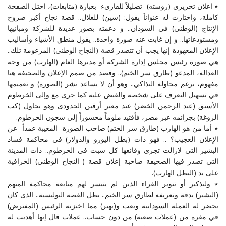
٭ اعلان تحريري (روسته)- تضليلاً للقاريء- بعبارة (متابعات)، احتل الصفحة
كاملة، واختارت له عنواناَ يقول: (سين) للغلال.. قصة نجاح أكبر صروح
الإنتاج (الوطني) في السودان.. و دعمته بصور عديدة للشركة ومبانيها
ومستودعاتها.. و إن غابت عنه صورة واحدة.. يقول منطق الأشياء وأساليب
الإعلان المعهودة إنها يجب أن تتصدر قصة (النجاح الوطني) المزعومة تلك..
هي صورة رئيس مجلس إدارة الشركة أو مديرها العام (الهارب) من وجه
العدالة، المدعو (طارق سر الختم).. وقصد من صمم الإعلان والصحيفة هنا
مفهوم، برغم محاولة التذاكي.. وهو أن لا يساعد نشر (الصورة) و تعميمها
في تسهيل التعرف على شخصه والقبض عليه كما جرى مع وإلى الخرطوم
الأسبق (عبد الرحمن الخضر) عند معبر أرقين الحدودى وهو يحاول (كب
الزوغة) بجرائمه عبر مصر، فأقتيد ملوماً محسوراً إلى سجون الخرطوم.
٭ أما من هو الهارب (طارق سر الختم) صاحب الصورة- المغيبة عمداً- عن
الإعلان العجيب؟ .. فهو ذات (بطل اليورو والدولار) في محاكمة فساد
البشير التى لازالت تجري وقائعها كل سبت في الخرطوم.. ذات المدينة
التي تصدر فيها الصحيفة صاحبة إعلان قصة ( النجاح الوطني) الخرافية
على يد (البطل الهارب).
٭ ولتذكير أو تنوير القراء الذين لم يتيسر لهم متابعة محاكمة المتهم
(البشير) بدقة وتعريفه لطارق سر الختم.. بطل القصة البوليسية.. الذى كان
يحضر له العملة السودانية ويعب و(يهبر) مما اختزنه الرئيس (المفترض)
في مقره من (عملات صعبة) من دون حساب.. عملات قال إنها أهديت له