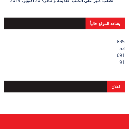
الطلب كبير على الكتب القديمة والنادرة
20 أكتوبر، 2019
يشاهد الموقع حالياُ
835
53
691
91
اعلان