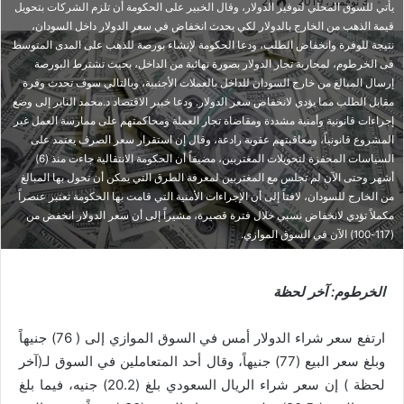
3 نوفمبر، 2019
21
يأتي للسوق المحلي لتوفير الدولار، وقال الخبير على الحكومة أن تلزم الشركات بتحويل
قيمة الذهب من الخارج بالدولار لكي يحدث انخفاض في سعر الدولار داخل السودان،
نتيجة للوفرة وانخفاض الطلب، ودعا الحكومة لإنشاء بورصة للذهب على المدى المتوسط
فى الخرطوم، لمحاربة تجار الدولار بصورة نهائية من الداخل، بحيث تشترط البورصة
إرسال المبالغ من خارج السودان للداخل بالعملات الأجنبية، وبالتالي سوف تحدث وفرة
مقابل الطلب مما يؤدي لانخفاض سعر الدولار. ودعا خبير الاقتصاد د.محمد الناير إلى وضع
إجراءات قانونية وأمنية مشددة ومقاضاة تجار العملة ومحاكمتهم على ممارسة العمل غير
المشروع قانونياً، ومعاقبتهم عقوبة رادعة، وقال إن استقرار سعر الصرف يعتمد على
السياسات المحفزة لتحويلات المغتربين، مضيفاً أن الحكومة الانتقالية جاءت منذ (6)
أشهر وحتى الآن لم تجلس مع المغتربين لمعرفة الطرق التي يمكن أن تحول بها المبالغ
من الخارج للسودان، لافتاً إلى أن الإجراءات الأمنية التي قامت بها الحكومة تعتبر عنصراً
مكملاً تؤدي لانخفاض نسبي خلال فترة قصيرة، مشيراً إلى أن سعر الدولار انخفض من
(117-100) الآن في السوق الموازي.
الخرطوم: آخر لحظة
ارتفع سعر شراء الدولار أمس في السوق الموازي إلى ( 76) جنيهاً
وبلغ سعر البيع (77) جنيهاً، وقال أحد المتعاملين في السوق لـ(آخر
لحظة ) إن سعر شراء الريال السعودي بلغ (20.2) جنيه، فيما بلغ