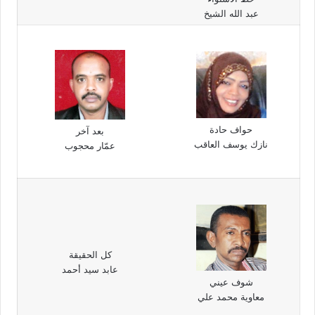
عبد الله الشيخ
حواف حادة
بعد آخر
نازك يوسف العاقب
عمّار محجوب
كل الحقيقة
عابد سيد أحمد
شوف عيني
معاوية محمد علي