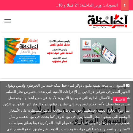
السودان: وزير الداخلية: 21 قتيلا و 16 اصابة بسبب الخريف
السودان ... منحة بقيمة مليون دولار لبناء خط سكة حديد بين الخرطوم واديس ويقول
الرئيسية
/
الاقتصاد
الخبير المصرفي شوقي عز الدين إن الإجراءات الأمنية التي نفذت بخصوص تجار العملة،
هي من ضمن الأعمال العادية التي تقوم بها الأجهزة الأمنية فى جميع أعمالها، وهو عمل
الاقتصاد
غير مرتبط بعمل الآلية الاقتصادية، ودعا إلى تطبيق قوانين تمنع التجار غير القانونيين الذين
ارتفاع جديد في سعر الدولار
يمارسون تجارة العملة وضبطهم وفق شروط ومعالجة شاملة للسيطرة على الأسعار
الوهمية التي يضعها التجار المضاربون فى بيع الدولار كما يحدث فى بيع الذهب، وأشار
بالسوق الموازي
شوقي إلى ضرورة أن تتولى الآلية مناقشة مهام البنك المركزي فيما يتعلق بسياسات
الاستيراد والتصدير، مشيراً إلى جهات تقوم بتصدير الذهب عن طريق الدفع المقدم الذي