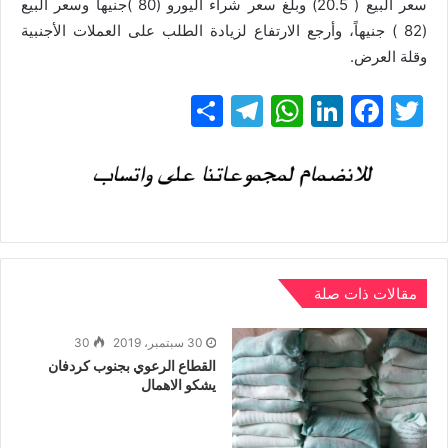
سعر البيع ( 20.5) وبلغ سعر شراء اليورو (80 )جنيهاً وسعر البيع
(82 ) جنيهاً، وأرجع الارتفاع لزيادة الطلب على العملات الأجنبية
وقلة العرض.
T
F
Li
W
T
ن
w
a
n
h
el
ش
itt
c
k
at
e
ر
gr
s
e
e
er
a
A
dI
b
m
p
n
o
p
o
مقالات ذات صلة
k
30 سبتمبر، 2019
30
القطاع الرعوي بجنوب كردفان
يشكو الاهمال