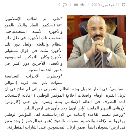
11 نوفمبر، 2019
99
0
*على اثر انقلاب الإسلاميين
١٩٨٩،حكموا العباد والبلاد بالقمع
والأجهزة الأمنية المتعددة،حتى
تضخمت تلك الأجهزة في ظل ذلك
النظام وابتلعته ،ولعل دور تلك
الأجهزة مثبت في اقوال مسئولي
الأجهزة،وكان للتمكين لمنسوبيهم
والأقصاء للأخرين دور كبير في
تدمير الخدمة المدنية.
*وحظرت الاحزاب السياسية
سنوات ،ثم اتت فرية (التوالي
السياسي) في اطار تجميل وجه النظام الشمولي ،والتي لم تفلح في ان
تزيل القترة ،اوهام واضغاث احلام( المؤتمر الوطني ) ،قادته لإستجلاب
قادة التطرف في العالم الإسلامي يمنة ويسره ،بل حتى (كارلوس)
الإرهابي الشهير الملقب (بإبن اوي) وجد مأوى في ارض النيلين.
*وزعيم تنظيم القاعدة (اسامة بن لادن)،استقبله اهل المؤتمر الوطني
ووفروا له الإقامة والحماية لسنوات ،الشيخ (عمر عبدالرحمن ) وجد معبر
في ارض السودان ايضاً ،ضمن ارتال المحسوبين على التيارات المتطرفة.