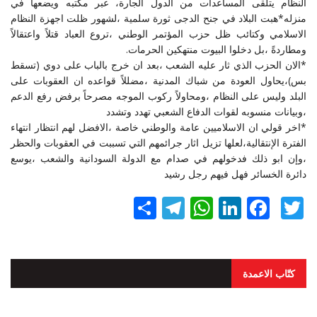
النظام يتلقى المساعدات من الدول الجارة، عبر مكتبه ويضعها في
منزله*هبت البلاد في جنح الدجى ثورة سلمية ،لشهور ظلت اجهزة النظام
الاسلامي وكتائب ظل حزب المؤتمر الوطني ،تروع العباد قتلاً واعتقالاً
ومطاردةً ،بل دخلوا البيوت منتهكين الحرمات.
*الان الحزب الذي ثار عليه الشعب ،بعد ان خرج بالباب على دوي (تسقط
بس)،يحاول العودة من شباك المدنية ،مضللاً قواعده ان العقوبات على
البلد وليس على النظام ،ومحاولاً ركوب الموجه مصرحاً برفض رفع الدعم
،وبيانات منسوبه لقوات الدفاع الشعبي تهدد وتشدد
*اخر قولي ان الاسلاميين عامة والوطني خاصة ،الافضل لهم انتظار انتهاء
الفترة الإنتقالية،لعلها تزيل اثار جرائمهم التي تسببت في العقوبات والحظر
،وإن ابو ذلك فدخولهم في صدام مع الدولة السودانية والشعب ،يوسع
دائرة الخسائر فهل فيهم رجل رشيد
Twitter
Facebook
LinkedIn
نشر
WhatsApp
Telegram
كتّاب الاعمدة