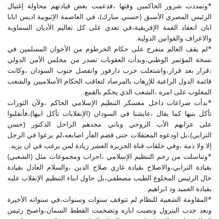
*وتمددت شرور الحاكمين وقتها ،فدعمت بعض قيادتهم محاولة إغتيال
الرئيس المصري الأسبق (حسني مبارك)، في العاصمة الإثيوبية اديس ابابا
ابان انعقاد القمة الإفريقية،في تعدي على كل تعاليم الأديان السماوية
والاعراف والقوانين الدولية.
*لم يقف العالم متفرج على حكام الخرطوم من الأخوان المسلمين في
نسخة المؤتمر الوطني،وبدأت العقوبات تصدر من مجلس الأمن الدولي
،قرار بعد قرار،واشتعلت حرب دارفور وانفصل جنوب السودان ،وكانت
قائمة الدول الراعية للإرهاب بالمرصاد لتعاقب الحكام الأسلاميين والشعب
المغلوب على امره ،الشعب الذي يحكم بالقمع.
*بدأت صراعات داخل معسكر التنظيم الإسلامي الحاكم ،ولأن الثورات
تأكل بنيها كما يقال ،عايشنا في السودان (الإنقلابات تأكل ابيها)،فأنقلبوا
على عرابهم الأب الروحي وباني مجدهم الراحل الدكتور (حسن
الترابي)،بل اودعوه المعتقلات حتى قضم الفأر اصابعه،لم يرعوا في الرجل
إلا ولا ذمة ،وفي حلقات قناة الجزيرة العشر زيادة لمن يرغب في ان يزيد.
*وتناسلت من رحم التنظيم الإسلامي ،احزاب ومجموعات مثل (الشعبي)
بقيادة الترابي،والاصلاح بقيادة غازي صلاح الدين ،والسلام العادل بقيادة
خال الرئيس المخلوع الطيب مصطفى،بل حاول ابناء التنظيم الإنقلاب عليه
بقيادة العميد ود ابراهيم
*المقاومة الشعبية للنظام لم تتوقف سنوات وسنوات،في سنواته الأخيرة
وبعد جدب البترول ونضبت اباره وتضخمت القطط السمان،واصبح رئيس