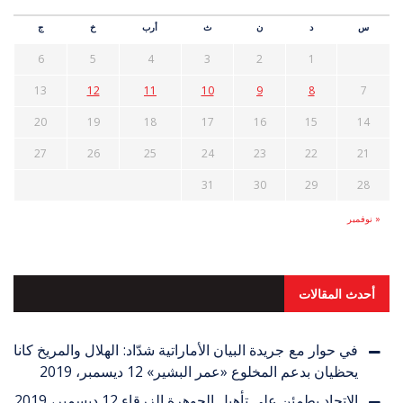
س
د
ن
ث
أرب
خ
ج
6
5
4
3
2
1
13
12
11
10
9
8
7
20
19
18
17
16
15
14
27
26
25
24
23
22
21
31
30
29
28
« نوفمبر
أحدث المقالات
في حوار مع جريدة البيان الأماراتية شدّاد: الهلال والمريخ كانا
يحظيان بدعم المخلوع «عمر البشير»
12 ديسمبر، 2019
الاتحاد يطمئن على تأهيل الجوهرة الزرقاء
12 ديسمبر، 2019