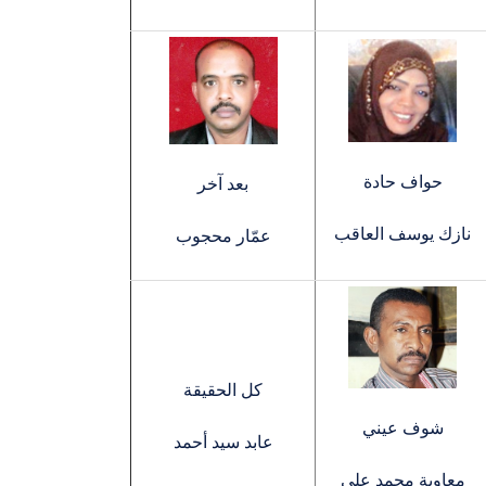
حواف حادة
بعد آخر
نازك يوسف العاقب
عمّار محجوب
كل الحقيقة
شوف عيني
عابد سيد أحمد
معاوية محمد علي