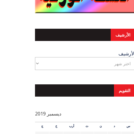
الأرشيف
لأرشيف
التقويم
ديسمبر 2019
س
د
ن
ث
أرب
خ
ج