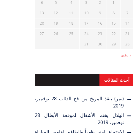
6
5
4
3
2
1
13
12
11
10
9
8
7
20
19
18
17
16
15
14
27
26
25
24
23
22
21
31
30
29
28
« نوفمبر
أحدث المقالات
(نمر) ينقذ المريخ من فخ الذئاب
28 نوفمبر،
2019
الهلال يختم الأشغال لموقعة الأبطال
28
نوفمبر، 2019
الاجتماع الفني ظهراً والطاقم الغامبي للمباراة