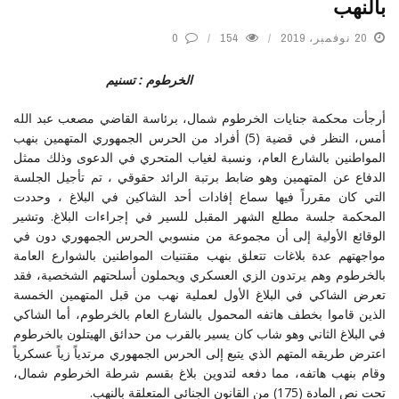
بالنهب
20 نوفمبر، 2019
154
0
الخرطوم : تسنيم
أرجأت محكمة جنايات الخرطوم شمال، برئاسة القاضي مصعب عبد الله
أمس، النظر في قضية (5) أفراد من الحرس الجمهوري المتهمين بنهب
المواطنين بالشارع العام، ونسبة لغياب المتحري في الدعوى وذلك ممثل
الدفاع عن المتهمين وهو ضابط برتبة الرائد حقوقي ، تم تأجيل الجلسة
التي كان مقرراً فيها سماع إفادات أحد الشاكين في البلاغ ، وحددت
المحكمة جلسة مطلع الشهر المقبل للسير في إجراءات البلاغ. وتشير
الوقائع الأولية إلى أن مجموعة من منسوبي الحرس الجمهوري دون في
مواجهتهم عدة بلاغات تتعلق بنهب مقتنيات المواطنين بالشوارع العامة
بالخرطوم وهم يرتدون الزي العسكري ويحملون أسلحتهم الشخصية، فقد
تعرض الشاكي في البلاغ الأول لعملية نهب من قبل المتهمين الخمسة
الذين قاموا بخطف هاتفه المحمول بالشارع العام بالخرطوم، أما الشاكي
في البلاغ الثاني وهو شاب كان يسير بالقرب من حدائق الهيتلون بالخرطوم
اعترض طريقه المتهم الذي يتبع إلى الحرس الجمهوري مرتدياً زياً عسكرياً
وقام بنهب هاتفه، مما دفعه لتدوين بلاغ بقسم شرطة الخرطوم شمال،
تحت نص المادة (175) من القانون الجنائي المتعلقة بالنهب.