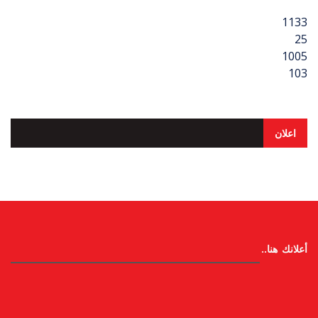
1133
25
1005
103
اعلان
أعلانك هنا..