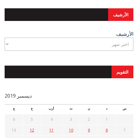
الأرشيف
الأرشيف
التقويم
ديسمبر 2019
س
د
ن
ث
أرب
خ
ج
6
5
4
3
2
1
13
12
11
10
9
8
7