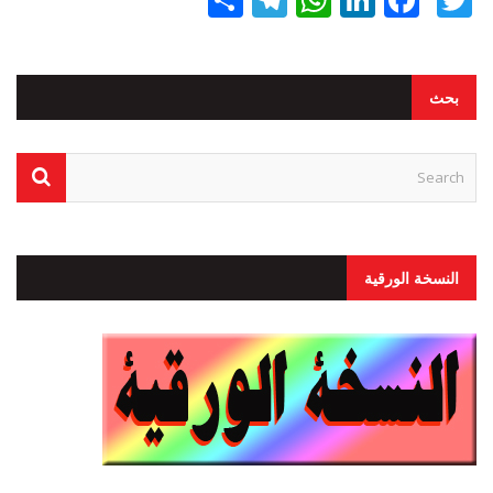
بحث
النسخة الورقية