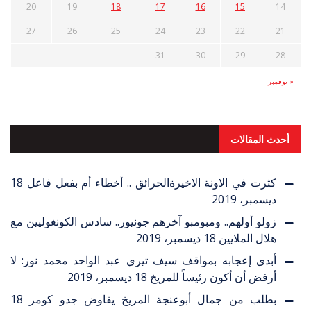
20
19
18
17
16
15
14
27
26
25
24
23
22
21
31
30
29
28
« نوفمبر
أحدث المقالات
كثرت في الاونة الاخيرةالحرائق .. أخطاء أم بفعل فاعل
18
ديسمبر، 2019
زولو أولهم.. ومبومبو آخرهم جونيور.. سادس الكونغوليين مع
هلال الملايين
18 ديسمبر، 2019
أبدى إعجابه بمواقف سيف تيري عبد الواحد محمد نور: لا
أرفض أن أكون رئيساً للمريخ
18 ديسمبر، 2019
بطلب من جمال أبوعنجة المريخ يفاوض جدو كومر
18