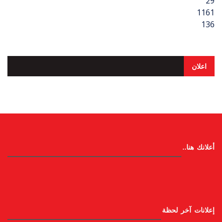
29
1161
136
اعلان
أعلانك هنا..
إعلانات آخر لحظة