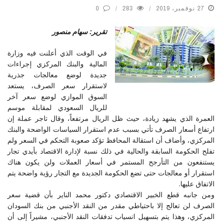
27 نوفمبر، 2019
283
0
تقرير: سهام منصور
في الوقت الذي أعلنت فيه وزارة
المالية والبنك المركزي إجراءات
جديدة لوضع معالجات جذرية
لاستقرار سعر الصرف، يستعد
السوق الموازي لوضع سعر آخر
للريال السعودي لمقابلة موسم
العمرة الذي يشهد زيادة، حيث ظل الريال مرتفعاً، وقال تاجر عملة إن
ارتفاع أسعار الصرف تأتي بسبب عدم استقرار السياسات الواضحة والبنك
المركزي، وأضاف أن استقالة المحافظ تؤكد صعوبة التحكم في السعر ولم
تفلح الحكومة السابقة والحالية في ذلك نسبة لإدارة الاقتصاد بأيدي تجار
يستنفعون من التأرجح المستمر في أسعار العملات ولن يكون هناك
استقرار أو معالجات حتى تضع الحكومة الجديدة مع التجار رؤية واضحة يتم
الاتفاق عليها.
ومن جانبه قطع الخبير الاقتصادي دكتور محمد الناير بأن قضية سعر
الصرف لن تعالج إلا باحتياطي مقدر من النقد الأجنبي من بنك السودان
المركزي، وهذا يتم بتسهيل انسياب تدفقات النقد الأجنبي، مشيراً إلى أن