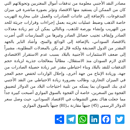
مصادر النقد الأجنبي معلومة من تدفقات أموال المغتربين وتحويلاتهم التي
كان من الممكن أن يستفيد منها الاقتصاد وتؤثر بصورة مباشرة في ميزان
المدفوعات، بالإضافة إلى عائدات الصادرات والعمل على محاربة التهريب
خاصة الذهب وضبط عمليات تخزينه بعمل إجراءات وقرارات جريئة للحد
من التهريب وإنشاء بورصة للذهب، وبالتالي يمكن أن تتم زيادة معدلات
الصادر وإيقاف تجنيب حصائل الصادر وغيرها من الممارسات التي أضرت
بالاقتصاد السوداني، بالإضافة إلى الودائع والمنح، وأشاد الناير بالجهد
المقدر من الدول الصديقة ولكنه قال لم يكن بالمعدلات المطلوبة، مشيراً
إلى ضعف الاستثمارات الأجنبية بالبلاد بسبب عدم الاستقرار الاقتصادي
الذي لازم السودان منذ الاستقلال، مطالباً بمعالجات جذرية لزيادة حجم
التدفقات للنقد بالبلاد وبناء احتياطي مقدر عبر زيادة حصيلة الصادرات من
جهة، وزيادة الإنتاج من جهة أخرى، وإحلال الواردات لخفض حجم العجز
في الميزان التجاري، وطالب بضرورة زيادة الاحتياطي من النقد الأجنبي
لدى بنك السودان بما يمنكه من تلبية احتياجات البلاد من الدولار لتضييق
الفجوة بين السعرين، خاصة أن الفجوة بالسوق الموازي أصبحت كبيرة جداً
مما جعلت هناك بعض التشوهات في الاقتصاد السوداني، حيث وصل سعر
الدولار الرسمي (45) جنيهاً مقارنة بـ(80) جنيهاً بالسوق الموازي.
Twitter
Facebook
LinkedIn
نشر
WhatsApp
Telegram