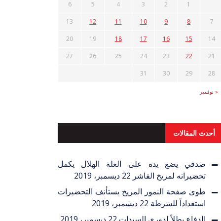
6
5
4
3
2
1
13
12
11
10
9
8
7
20
19
18
17
16
15
14
27
26
25
24
23
22
21
31
30
29
28
« نوفمبر
أحدث المقالات
صدقي يضع يده على العلة الهلال يكمل
تحضيراته لمريخ الفاشر
22 ديسمبر، 2019
طوى صفحة النمور المريخ يستأنف التحضيرات
استعداداً للشرطة
22 ديسمبر، 2019
الدفاع بطلاً لدوري السيدات
22 ديسمبر، 2019