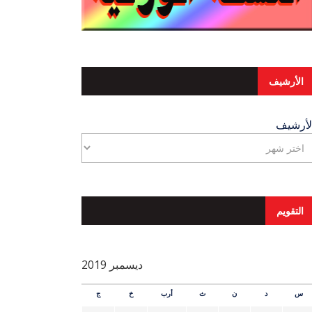
الأرشيف
لأرشيف
التقويم
ديسمبر 2019
س
د
ن
ث
أرب
خ
ج