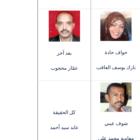
حواف حادة
بعد آخر
نازك يوسف العاقب
عمّار محجوب
كل الحقيقة
شوف عيني
عابد سيد أحمد
معاوية محمد علي