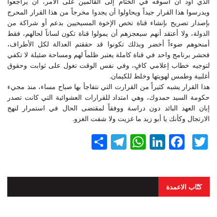
الذي أود أن أسوقه في الختام إلى القائمين على الأمر، أن يراجعوا
ويدرسوا هذا القرار جيداً ويحاولوا أن يجدوا مخرجاً من هذا القرار المحرج
بإصدار تصريح بإنشاء قناة تخص الإخوة المسيحيين بدعم أو شراكة من
الدولة، ولا أعتقد أنهم سيعجزهم أن يمولوا قناة تكون لساناً لحالهم، فقط
أمنحوهم ضوءاً أخضر وبذلك تكونوا قد حققتم العدالة لكل الأطراف،
فحشر برنامج واحد في قناة كاملة يعتبر ظلماً لهم ومساحة ضئيلة لا تكفي
لتوجيه خطاب إعلامي كافٍ، وفي نفس الوقت تغول على ثوابت وحقوق
أغلبية وطمس لهويتها وخلط للكيمان.
هذا القرار يشبه كثيراً من القرارت التي نتفاجأ بها صباح مساء، منذ مجيء
حكومة السيد حمدوك، وهي امتداد للقرارات العشوائية التي كانت تصدر
إبان العهد البائد دون دراسة ووفقاً لمقتضى الحال في استمرار لنهج
الارتجال وكأنك يا أبو زيد ما غزيت ولا شفت الغزو.
Twitter
Facebook
LinkedIn
نشر
WhatsApp
Telegram
كتّاب الاعمدة