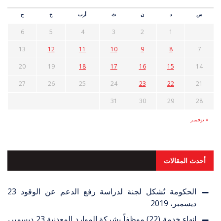
س
د
ن
ث
أرب
خ
ج
6
5
4
3
2
1
13
12
11
10
9
8
7
20
19
18
17
16
15
14
27
26
25
24
23
22
21
31
30
29
28
« نوفمبر
أحدث المقالات
الحكومة تُشكل لجنة لدراسة رفع الدعم عن الوقود
23
ديسمبر، 2019
إنهاء خدمة (22) موظفاً بشركة الموارد المعدنية
23 ديسمبر،