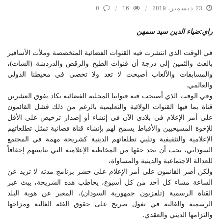
23 ديسمبر، 2019
16
0
راي:ضياء الدين سيد سمهن
في الوقت الذي انتشرت فيه القنوات الفضائية المتخصصة وملأت الأسافير
بالغث والثمين إلى درجة أن قنوات الطبخ والرقص والدردشة (الشات)،
والمسابقات والألعاب أصبحت لا تعد ولا تحصى في محيطنا الدولي
والعالمي.
وفي الوقت الذي أصبحت فيه قنواتنا المحلية الفضائية تكاد تفوق العشرين
قناة بما فيها القنوات الولائية والتعليمية بالرغم من ذلك فشل القائمون
على أمر الإعلام في بلادي الآن في إنشاء أو إصدار ترخيص على الأقل
للإخوة المسيحيين والأقباط يسمح لهم بإنشاء قناة فضائية تمثل تطلعاتهم
الإعلامية والتثقيفية وتلبي تطلعاتهم الدينية كشريحة مهمة في المجتمع
السوداني، يجب أن تجد حقها من المخاطبة الإعلامية التي تناسبهم إحقاقاً
للعدالة الاجتماعية والدينية والمساواة،
ولكن أصر القائمون على أمر الإعلام على حشر برنامج مدته لا تزيد عن
الساعة مساء كل أحد من كل أسبوع، يخاطب هذه الشريحة، يبث عبر
القناة الرسمية (تلفزيون جمهورية السودان)، المعبر عن هوية البلد
الرسمية والغالبة في تغول صريح على حقوق الفئة الغالبة ومزاجها
والتزامها الديني والعقدي.