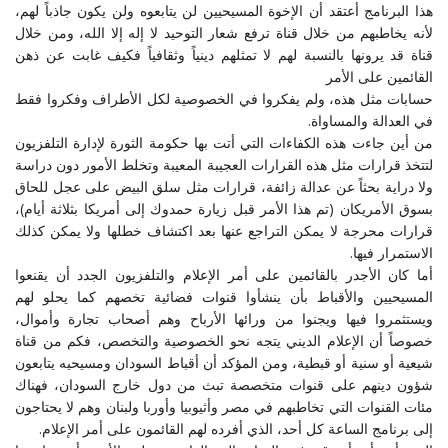
هذا البرنامج أعتقد أن الإخوة المسيحيين لن يتابعوه ولن يكون جاذباً لهم،
لأنه يخاطبهم من خلال قناة ترفع شعار التوحيد لا إله إلا الله، ومن خلال
قناة قد يرونها بالنسبة لهم لا تمثلهم دينياً وثقافياً فكيف غابت عن ذهن
القائمين على الأمر
حسابات مثل هذه، ولم يفكروا في الخصوصية لكل الأطراف وفكروا فقط
في العدالة والمساواة.
من أين جاءت هذه الكفاءات التي أتت بها حكومة الثورة لإدارة التلفزيون
لتتخذ قرارات مثل هذه القرارات العجيبة المعيبة وتخلط الأمور دون دراسة
ولا دراية بحثاً عن عدالة زائفة، قرارات مثل سلق البيض على عجل للحاق
بسوق الأمريكان (تم هذا الأمر قبل زيارة حمدوك إلى أمريكا بثلاثة أيام)،
قرارات محرجة لا يمكن التراجع عنها بعد اكتشاف خطلها ولا يمكن كذلك
الاستمرار فيها.
أما كان الأجدر بالقائمين على أمر الإعلام والتلفزيون الجدد أن يقنعوا
المسيحيين والأقباط بأن ينشأوا قنوات فضائية تخصهم كما يحلو لهم
ويستثمروا فيها ويجنوا من ورائها الأرباح وهم أصحاب تجارة وأموال،
خصوصاً أن الإعلام الديني يتجه نحو الخصوصية والتخصص، فكم من قناة
شيعية أو سنية أو قبطية، ومن المؤكد أن أقباط السودان ومسيحيه يتابعون
شؤون دينهم على قنوات متخصصة تبث من دول خارج السودان، فهناك
مئات القنوات التي تخاطبهم في مصر وأثيوبيا وأوربا ولبنان وهم لا يحتاجون
إلى برنامج الساعة كل أحد، الذي أفرده لهم القائمون على أمر الإعلام.