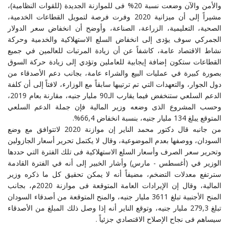
والأمن والآن وضعت نسبة 20% فى للموازنة الجديدة (للقوات النظامية)،
مشيراً إلى أن ميزانية 2020 وفرت فرصة لتمويل القطاعات الخدمية،
الصحية، التعليمية، الزراعة، الصناعة، وأوضح أن انخفاض سعر الدولار
الجمركي سوف يؤدى إلى انخفاض السلع الاستهلاكية والخدمية وحركة
نشاط الاقتصاد عامة، كاشفاً عن أن زيادة المرتبات للعالمين في جميع
القطاعات ستكون إضافة إيجابية للعاملين وتؤدي إلى زيادة حركة السوق
بصورة كبيرة في عمليات البيع والشراء عامة، بجانب دعم الأصدقاء من
دول الجوار، والتعهدات التي تم ترتيبها سابقاً مع الوزارء، لافتاً إلى أن كلفة
الدعم السلعي ستنخفض فيما يقارب الـ90 مليار جنيه، مقارنة بعام 2019،
وحسب المشروع الذى وضعه وزير المالية فإن جملة الدعم السلعي
المتوقع يبلغ 134 مليار جنيه، بنسبة انخفاض 66,4%.
من جانبه قال دكتور محمد الناير إن موازنة 2020 لاتتوافق مع وضع
السودان، ووصفها بعدم الموضوعية، وقال لا يكتمل تحرير أسعار الجازولين
وتحرير سعر الصرف وأسعار السلع الاستهلاكية فى تلك الفترة التي حددها
الوزير في (أغسطس - مارس) وأشار الخبير إلى أنه في الفترة القادمة
سترتفع معدلات التضخم، مضيفاً أنه لا يمكن تحقيق كل ما ذكره وزير
المالية، وقال إن الإيرادات العامة المتوقعة فى موازنة 2020م، بجانب
المنح الأجنبية تبلغ 3611 مليار جنيه، والمنح المتوقعة من أصدقاء السودان
تبلغ 279,3 مليار جنيه، وتوقع الناير أنه إذا وصل ذلك المبلغ من الأصدقاء
سيساهم فى نجاح الإصلاح الاقتصادي جزئياً .