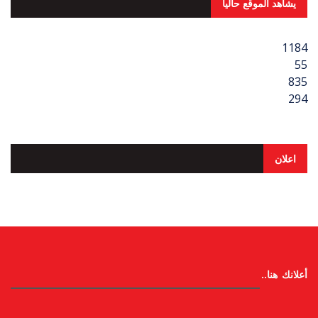
يشاهد الموقع حالياُ
1184
55
835
294
اعلان
أعلانك هنا..