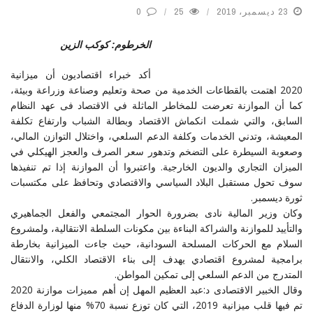
23 ديسمبر، 2019
25
0
الخرطوم: كوكب الزين
أكد خبراء اقتصاديون أن ميزانية
2020 اهتمت بالقطاعات الخدمية من صحة وتعليم وصناعة وزراعة وبيئة،
كما أن الموازنة تعرضت للمخاطر الماثلة في الاقتصاد فى عهد النظام
السابق، والتي شملت انكماش الاقتصاد وبطالة الشباب وارتفاع تكلفة
المعيشة، وتدني الخدمات وكلفة الدعم السلعي، واختلال التوازن المالي،
وصعوبة السيطرة على التضخم وتدهور سعر الصرف والعجز الهيكلي في
الميزان التجاري والديون الخارجية. واعتبروا أن الموازنة إذا تم تنفيذها
سوف تحول مستقبل البلاد السياسي والاقتصادي وتحافظ على مكتسبات
ثورة ديسمبر.
وكان وزير المالية نادى بضرورة الحوار المجتمعي والفعل الجماهيري
والتأييد للموازنة والشراكة البناءة بين مكونات السلطة الانتقالية، ولمشروع
السلام مع الحركات المسلحة السودانية، حيث جاءت الميزانية بخارطة
برامجية لمشروع اقتصادي يهدف إلى بناء الاقتصاد الكلي، والانتقال
المتدرج من الدعم السلعي إلى تمكين المواطن.
وقال الخبير الاقتصادى د:عبد العظيم المهل إن أهم مميزات موازنة 2020
تم فيها قلب ميزانية 2019، التي كان توزع نسبة 70% منها لوزارة الدفاع