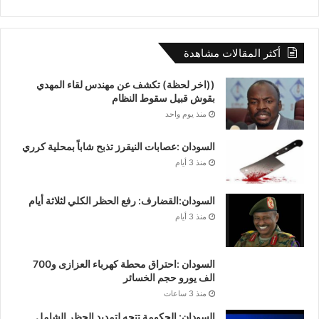
أكثر المقالات مشاهدة
((اخر لحظة) تكشف عن مهندس لقاء المهدي
بقوش قبيل سقوط النظام
منذ يوم واحد
السودان :عصابات النيقرز تذبح شاباً بمحلية كرري
منذ 3 أيام
السودان:القضارف: رفع الحظر الكلي لثلاثة أيام
منذ 3 أيام
السودان :احتراق محطة كهرباء العزازى و700
الف يورو حجم الخسائر
منذ 3 ساعات
السودان: الحكومة تتجه لتمديد الحظر ﺍﻟﺸﺎﻣﻞ