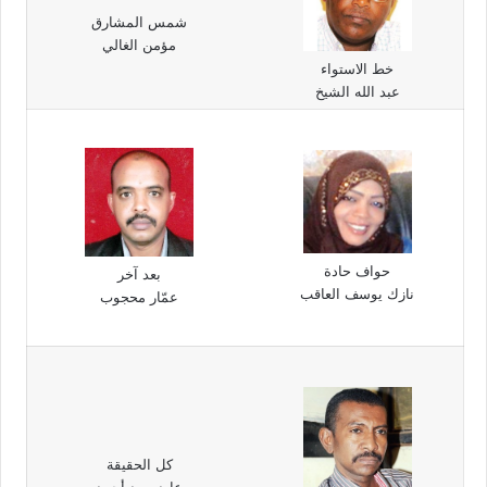
شمس المشارق
مؤمن الغالي
خط الاستواء
عبد الله الشيخ
حواف حادة
بعد آخر
نازك يوسف العاقب
عمّار محجوب
كل الحقيقة