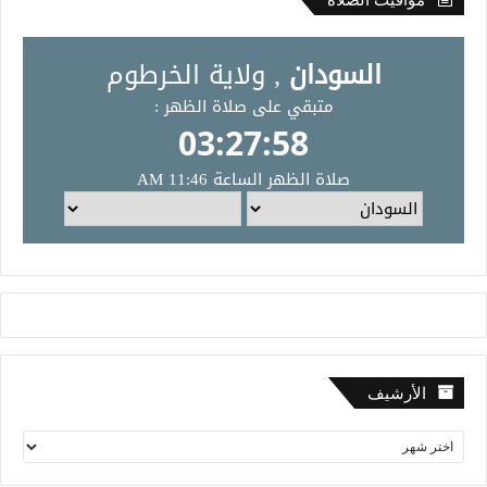
الأرشيف
ا
ل
أ