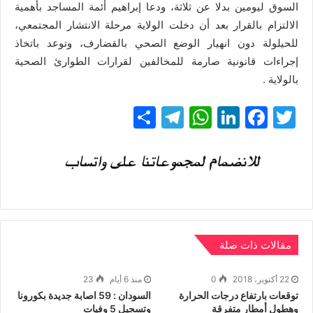
السوق ليومين بدلا عن ثلاثة، ودعا إبراهيم أئمة المساجد بأهمية
الالتزام بالقرار بعد أن دخلت الولاية مرحلة الانتشار المجتمعي،
للحيلولة دون انهيار الوضع الصحي بالقضارف، وتوعد باتخاذ
إجراءات قانونية صارمة للمخالفين لقرارات الطوارئ الصحية
بالولاية .
T
F
Li
W
T
ن
w
a
n
h
el
ش
itt
c
k
at
e
ر
gr
s
e
e
er
a
A
dI
b
m
p
n
o
p
o
مقالات ذات صلة
k
22 أكتوبر، 2018
0
منذ 6 أيام
23
توقعات بارتفاع درجات الحرارة
السودان : 59 اصابة جديدة بكورونا
وهطول أمطار متفرقة
وتسجيل 5 وفيات