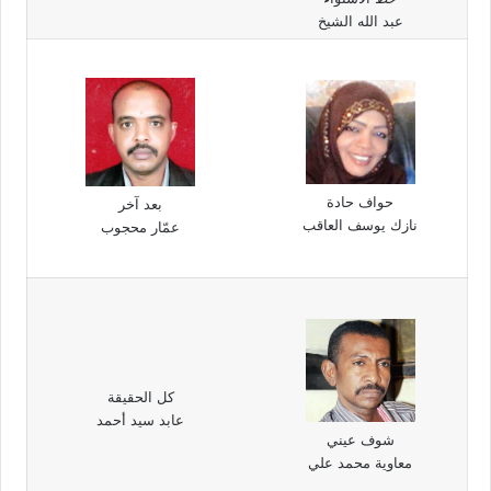
عبد الله الشيخ
حواف حادة
بعد آخر
نازك يوسف العاقب
عمّار محجوب
كل الحقيقة
عابد سيد أحمد
شوف عيني
معاوية محمد علي