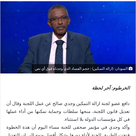
السودان: (ازالة التمكين) : حجم الفساد الذي وجدناه فوق أي تص
الخرطوم: آخر لحظة
دافع عضو لجنة ازالة التمكين وجدي صالح عن عمل اللجنة وقال أن
‏تعديل قانون اللجنة، منحها سلطات وحماية تمكنها من أداء عملها
في كل مؤسسات الدولة بلا استثناء.
وأكد وجدي في مؤتمر صحفى للجنة مساء اليوم أن هذة الخطوة
فتحت الطريق للجنة لأداء دورها بشكل أفضل ونوه الي ان ‏التعديل