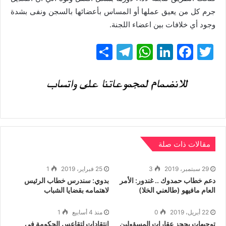
جرم كل من يعيق عملها أو المساس بأعضائها بالسجن ونفى بشدة
وجود أي خلافات بين اعضاء اللجنة.
T
F
Li
W
T
ن
w
a
n
h
el
ش
itt
c
k
at
e
ر
gr
s
e
e
er
a
A
dI
b
m
p
n
o
p
o
مقالات ذات صلة
k
29 سبتمبر، 2019
3
25 فبراير، 2019
1
دعم خطاب حمدوك .. غندور: الأمر
بدوي: سندرس خطاب الرئيس
العام مافيهو (طالعني الخلا)
لاهتمامه بقضايا الشباب
22 أبريل، 2019
0
منذ 4 أسابيع
1
توجيهات بحجز عقارات المسؤولين
إنتقادات لتقاعس الحكومة في