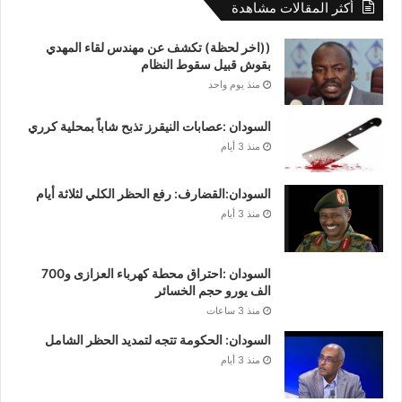
أكثر المقالات مشاهدة
((اخر لحظة) تكشف عن مهندس لقاء المهدي
بقوش قبيل سقوط النظام
منذ يوم واحد
السودان :عصابات النيقرز تذبح شاباً بمحلية كرري
منذ 3 أيام
السودان:القضارف: رفع الحظر الكلي لثلاثة أيام
منذ 3 أيام
السودان :احتراق محطة كهرباء العزازى و700
الف يورو حجم الخسائر
منذ 3 ساعات
السودان: الحكومة تتجه لتمديد الحظر ﺍﻟﺸﺎﻣﻞ
منذ 3 أيام