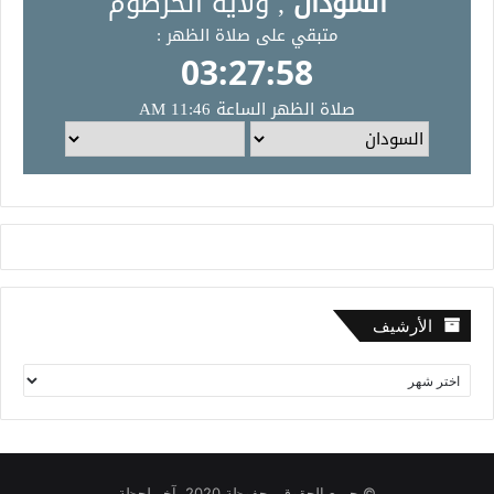
الأرشيف
ا
ل
أ
ر
ش
ي
© جميع الحقوق محفوظة 2020, آخر لحظة