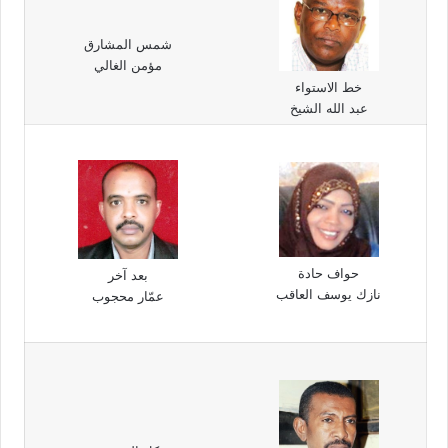
شمس المشارق
مؤمن الغالي
خط الاستواء
عبد الله الشيخ
حواف حادة
بعد آخر
نازك يوسف العاقب
عمّار محجوب