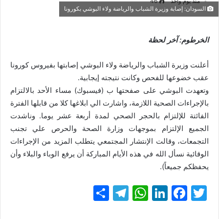
منذ يوم واحد
46
السودان: إصابة وزيرة الشباب والرياضة ولاء البوشي بكورونا
الخرطوم: آخر لحظة
أعلنت وزيرة الشباب والرياضة ولاء البوشي إصابتها بفيروس كورونا
عقب خضوعها للفحص وكانت نتيجته إيجابية.
وتعهدت البوشي على صفحتها ب (فيسبوك) مساء الأحد بالالتزام
بالإجراءات الصحية اللازمة، واشارت الي ابلاغها كلا من قابلها الفترة
الفائتة للإلتزام بالحجر الصحي لمدة أربعة عشر يوما. وناشدت
الجميع الإلتزام بموجهات وزارة الصحة والحرص علي تجنب
التجمعات، وقالت الإنتشار المجتمعي يتطلب المزيد من الإجراءات
الوقائية نسأل الله في هذه الأيام المباركة أن يرفع الوباء والبلاء وأن
يحفظكم جميعاً).
T
F
Li
W
T
ن
w
a
n
h
el
ش