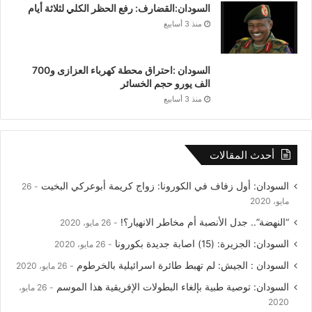
السودان:القضارف: رفع الحظر الكلي لثلاثة أيام
منذ 3 أسابيع
السودان :احتراق محطة كهرباء العزازى و700
الف يورو حجم الخسائر
منذ 3 أسابيع
أحدث المقالات
السودان: أول زفاف في الكورونا: زواج كريمة أبوعركي البخيت
26
مايو، 2020
“النهضة”.. جدل الأنصبة أم مخاطر الانهيار؟!
26 مايو، 2020
السودان: الجزيرة: (15) اصابة جديدة بكورونا
26 مايو، 2020
السودان : الجيش: لم تهبط طائرة اسرائيلية بالخرطوم
26 مايو، 2020
السودان: توصية طبية بإلغاء البطولات الإفريقية هذا الموسم
26 مايو،
2020