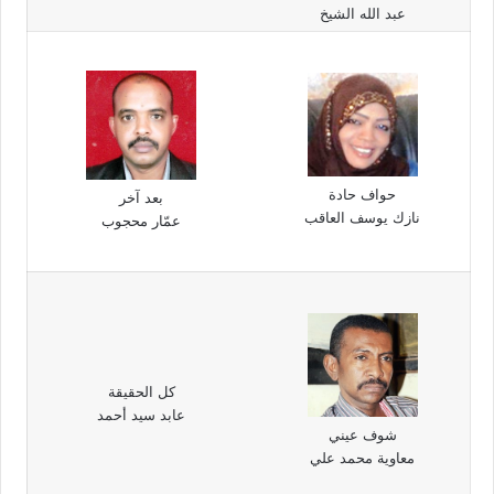
عبد الله الشيخ
حواف حادة
بعد آخر
نازك يوسف العاقب
عمّار محجوب
كل الحقيقة
عابد سيد أحمد
شوف عيني
معاوية محمد علي