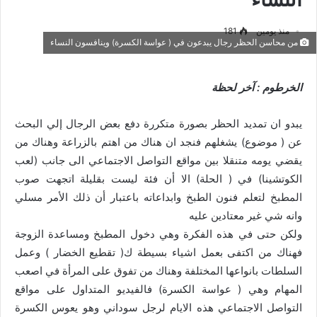
منذ يومين
181
من محاسن الحظر رجال يبدعون في ( عواسة الكسرة) وينافسون النساء
الخرطوم : آخر لحظة
يبدو ان تمديد الحظر بصورة متكررة دفع بعض الرجال إلي البحث
عن ( موضوع) يشغلهم فنجد ان هناك من اهتم بالزراعة وهناك من
يقضي يومه متنقلا بين مواقع التواصل الاجتماعي الى جانب (لعب
الكوتشينا) في ( الحلة) الا أن فئة ليست بقليلة اتجهت صوب
المطبخ لتعلم فنون الطبخ وابداعاته باعتبار أن ذلك الأمر مسلي
وانه شي غير معتادين عليه
ولكن حتى في هذه الفكرة وهي دخول المطبخ ومساعدة الزوجة
فهناك من اكتفى بعمل اشياء بسيطة ك( تقطيع الخضار ) وعمل
السلطات بانواعها المختلفة وهناك من تفوق على المرأة في اصعب
المهام وهي ( عواسة الكسرة) فالفيديو المتداول على مواقع
التواصل الاجتماعي هذه الايام لرجل سوداني وهو يعوس الكسرة