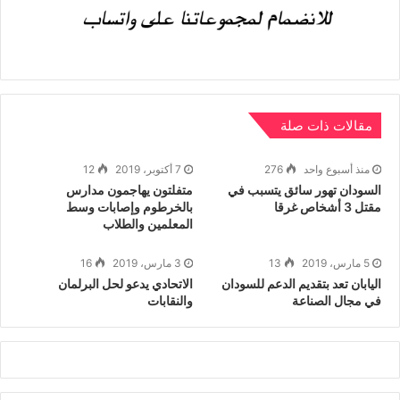
itt
c
k
at
e
ر
gr
s
e
e
er
a
A
dI
b
m
p
n
o
p
o
مقالات ذات صلة
k
منذ أسبوع واحد
276
7 أكتوبر، 2019
12
السودان تهور سائق يتسبب في
متفلتون يهاجمون مدارس
مقتل 3 أشخاص غرقا
بالخرطوم وإصابات وسط
المعلمين والطلاب
5 مارس، 2019
13
3 مارس، 2019
16
اليابان تعد بتقديم الدعم للسودان
الاتحادي يدعو لحل البرلمان
في مجال الصناعة
والنقابات