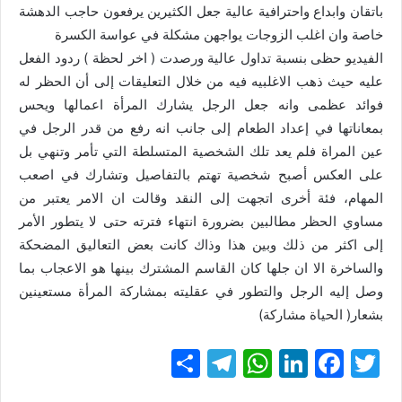
باتقان وابداع واحترافية عالية جعل الكثيرين يرفعون حاجب الدهشة
خاصة وان اغلب الزوجات يواجهن مشكلة في عواسة الكسرة
الفيديو حظى بنسبة تداول عالية ورصدت ( اخر لحظة ) ردود الفعل
عليه حيث ذهب الاغلبيه فيه من خلال التعليقات إلى أن الحظر له
فوائد عظمى وانه جعل الرجل يشارك المرأة اعمالها ويحس
بمعاناتها في إعداد الطعام إلى جانب انه رفع من قدر الرجل في
عين المراة فلم يعد تلك الشخصية المتسلطة التي تأمر وتنهي بل
على العكس أصبح شخصية تهتم بالتفاصيل وتشارك في اصعب
المهام، فئة أخرى اتجهت إلى النقد وقالت ان الامر يعتبر من
مساوي الحظر مطالبين بضرورة انتهاء فترته حتى لا يتطور الأمر
إلى اكثر من ذلك وبين هذا وذاك كانت بعض التعاليق المضحكة
والساخرة الا ان جلها كان القاسم المشترك بينها هو الاعجاب بما
وصل إليه الرجل والتطور في عقليته بمشاركة المرأة مستعينين
بشعار( الحياة مشاركة)
T
F
Li
W
T
ن
w
a
n
h
el
ش