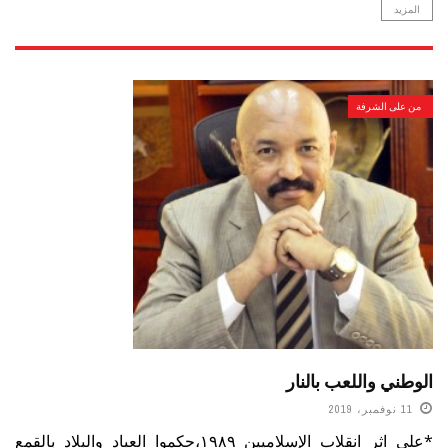
المزيد
من على الشرفة
الوطني واللعب بالنار
11 نوفمبر، 2019
*على اثر انقلاب الإسلاميين ١٩٨٩،حكموا العباد والبلاد بالقمع