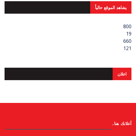
يشاهد الموقع حالياُ
800
19
660
121
اعلان
أعلانك هنا..