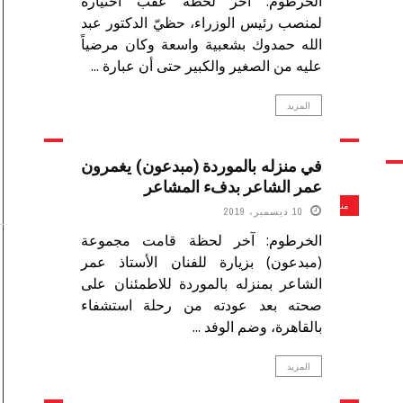
الخرطوم: آخر لحظة عقب اختياره
لمنصب رئيس الوزراء، حظيّ الدكتور عبد
الله حمدوك بشعبية واسعة وكان مرضياً
عليه من الصغير والكبير حتى أن عبارة ...
المزيد
في منزله بالموردة (مبدعون) يغمرون
عمر الشاعر بدفء المشاعر
منوعات
10 ديسمبر، 2019
الخرطوم: آخر لحظة قامت مجموعة
(مبدعون) بزيارة للفنان الأستاذ عمر
الشاعر بمنزله بالموردة للاطمئنان على
صحته بعد عودته من رحلة استشفاء
بالقاهرة، وضم الوفد ...
المزيد