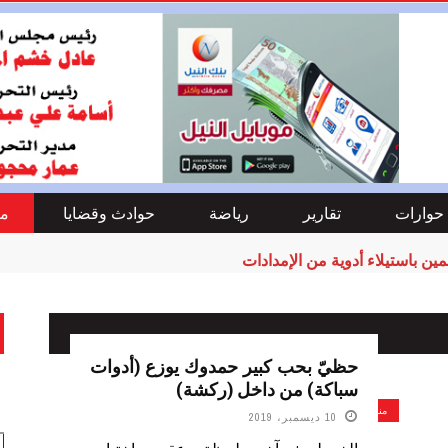
حوارات
تقارير
رياضة
حوادث وقضايا
من
ين باستيلاء أدوية من الإمدادات
حظيّ بحب كبير حمدوك يوزع (أدوات
سباكة) من داخل (ركشة)
منوعات
10 ديسمبر، 2019