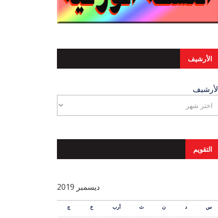
الأرشيف
لأرشيف
التقويم
ديسمبر 2019
س
د
ن
ث
أرب
خ
ج