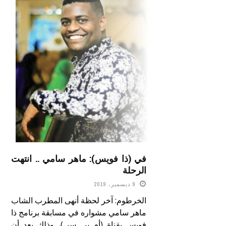
في (ذا فويس): ماهر سامي .. انتهت
الرحلة
9 ديسمبر، 2019
الخرطوم: آخر لحظة أنهى المطرب الشاب
ماهر سامي مشواره في مسابقة برنامج ذا
فويس بقناة (أم بي سي)، وذلك بعد أن