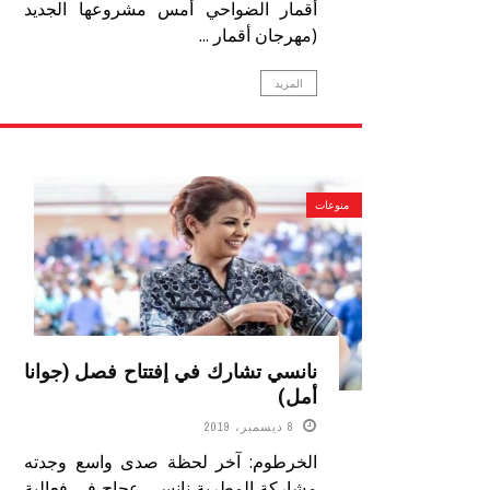
أقمار الضواحي أمس مشروعها الجديد
(مهرجان أقمار ...
المزيد
منوعات
نانسي تشارك في إفتتاح فصل (جوانا
أمل)
8 ديسمبر، 2019
الخرطوم: آخر لحظة صدى واسع وجدته
مشاركة المطربة نانسي عجاج في فعالية