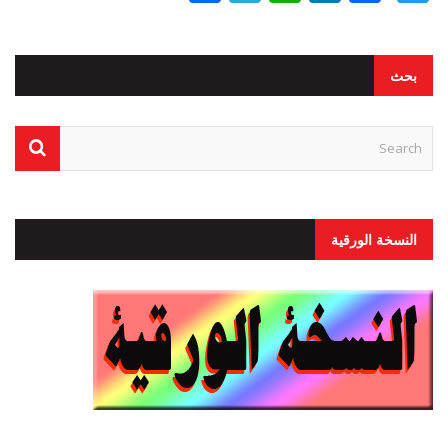
بحث
النسخة الورقية