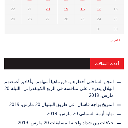
22
21
20
19
18
17
16
29
28
27
26
25
24
23
31
30
« فبراير
أحدث المقالات
النجم الساحلي أخطرهم.. قورماهيا أسهلهم.. وأكادير أغمضهم
الهلال يتعرف على منافسه في الربع الكونفدرالي.. الليلة
20
مارس، 2019
المريخ يواجه فاسال.. في طريق الليتوال
20 مارس، 2019
نهاية أزمة السماني
20 مارس، 2019
خلافات بين شداد ولجنة المسابقات
20 مارس، 2019