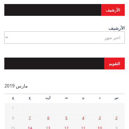
الأرشيف
الأرشيف
التقويم
مارس 2019
س
د
ن
ث
أرب
خ
ج
1
8
7
6
5
4
3
2
15
14
13
12
11
10
9