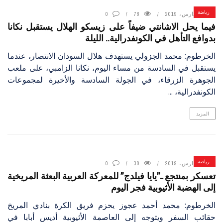
رياضة
17 مارس، 2019
78
0
فيما يحل الاشانتي ضيفاً على زيسكو الهلال يستقبل نكانا
بدوافع التأهل في الكونفدرالية.. الليلة
الخرطوم: محمد الجزولي يستهدف هلال السودان الانتصار، عندما
يستقبل في السادسة من مساء اليوم، نكانا الزامبي، على ملعب
الجوهرة الزرقاء، في الجولة السادسة والأخيرة لمجموعات
الكونفدرالية، ...
المزيد
رياضة
17 مارس، 2019
30
0
تعسكر بمنتجع ـ”يايا فيلدج” للمعركة العربية البعثة المريخية
إلى الهضبة الأثيوبية فجر اليوم
الخرطوم: محمد أحمد عجوز يحزم فريق الكرة بنادي المريخ
حقائب السفر ويتوجه إلى العاصمة الأثيوبية أديس أبابا في