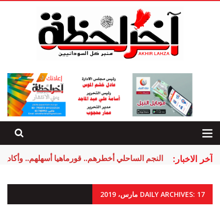
آخر الاخبار:
النجم الساحلي أخطرهم.. قورماهيا أسهلهم.. وأكادير 
DAILY ARCHIVES: 17 مارس، 2019