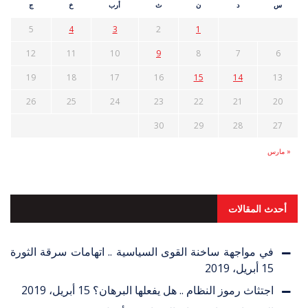
س
د
ن
ث
أرب
خ
ج
5
4
3
2
1
12
11
10
9
8
7
6
19
18
17
16
15
14
13
26
25
24
23
22
21
20
30
29
28
27
« مارس
أحدث المقالات
في مواجهة ساخنة القوى السياسية .. اتهامات سرقة الثورة
15 أبريل، 2019
اجتثاث رموز النظام .. هل يفعلها البرهان؟
15 أبريل، 2019