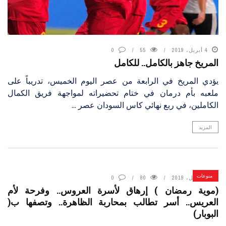
4 أبريل، 2019
55
0
المريخ جاهز بالكامل.. للكامل
يؤدي المريخ في الرابعة من عصر اليوم الخميس، تدريباً على
ملعبه بأم درمان في ختام تحضيراته لمواجهة فريق الكمال
الكاملين، في ربع نهائي كاس السودان عصر ...
المزيد
منوعات
4 أبريل، 2019
80
0
(موية رمضان ) إرهاق لأسرة العروس.. وفرحة لأم
العريس.. أسر تطالب بمحاربة الظاهرة.. وتصفها ب(
البوبار)