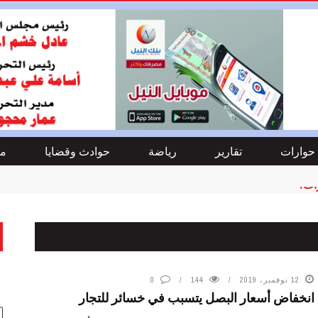
حوارات
تقارير
رياضة
حوادث وقضايا
من
ات!
12 نوفمبر، 2019
144
0
انخفاض أسعار البصل يتسبب في خسائر للتجار