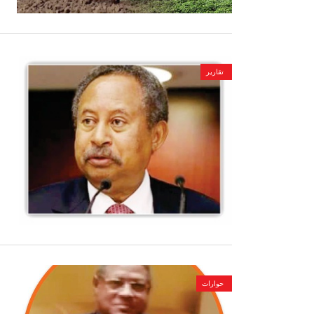
تقارير
حوارات