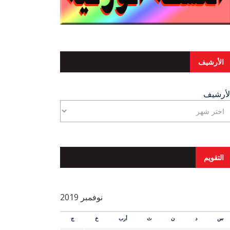
الأرشيف
لأرشيف
التقويم
نوفمبر 2019
س
د
ن
ث
أرب
خ
ج