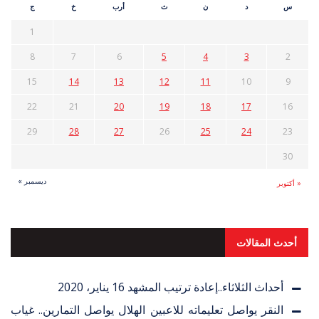
س
د
ن
ث
أرب
خ
ج
1
8
7
6
5
4
3
2
15
14
13
12
11
10
9
22
21
20
19
18
17
16
29
28
27
26
25
24
23
30
ديسمبر »
« أكتوبر
أحدث المقالات
أحداث الثلاثاء..إعادة ترتيب المشهد
16 يناير، 2020
النقر يواصل تعليماته للاعبين الهلال يواصل التمارين.. غياب