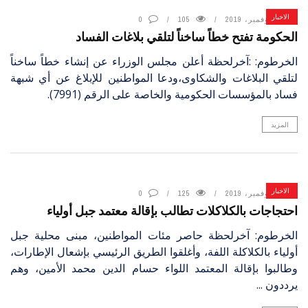
الاخبار
18 نوفمبر، 2019
105
0
الحكومة تفتح خطاً ساخناً لتلقي بلاغات الفساد
الخرطوم: :آخرلحظة أعلن مجلس الوزراء عن إنشاء خطاً ساخناً
لتلقي البلاغات والشكاوى،ودعا المواطنين للإبلاغ عن أي شبهة
فساد بالمؤسسات الحكومية والخاصة على الرقم (7991).
المزيد
الاخبار
18 نوفمبر، 2019
125
0
احتجاجات بالكلاكلات تطالب بإقالة معتمد جبل أولياء
الخرطوم: آخرلحظة حاصر مئات المواطنين، مبنى محلية جبل
أولياء بالكلاكلة اللفة، وأغلقوا الطريق الرئيسي بإشعال الإطارات،
وطالبوا بإقالة المعتمد اللواء حسام الدين محمد الأمين، وهم
يرددون ...