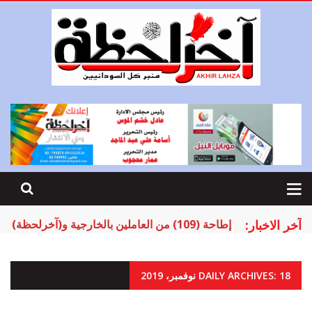
آخر الاخبار:
إطاحة (109) من العاملين بالخارجية و(آخرلحظة) تنشر الأسماء
DAILY ARCHIVES: 18 نوفمبر، 2019