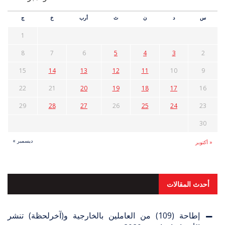
س
د
ن
ث
أرب
خ
ج
1
8
7
6
5
4
3
2
15
14
13
12
11
10
9
22
21
20
19
18
17
16
29
28
27
26
25
24
23
30
ديسمبر »
« أكتوبر
أحدث المقالات
إطاحة (109) من العاملين بالخارجية و(آخرلحظة) تنشر