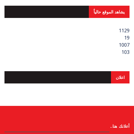
يشاهد الموقع حالياُ
1129
19
1007
103
اعلان
أعلانك هنا..