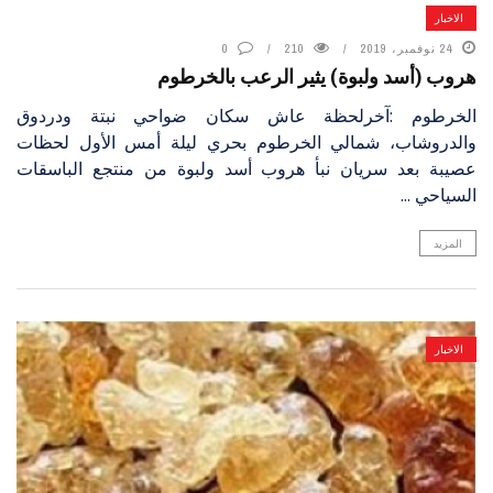
الاخبار
24 نوفمبر، 2019
210
0
هروب (أسد ولبوة) يثير الرعب بالخرطوم
الخرطوم :آخرلحظة عاش سكان ضواحي نبتة ودردوق
والدروشاب، شمالي الخرطوم بحري ليلة أمس الأول لحظات
عصيبة بعد سريان نبأ هروب أسد ولبوة من منتجع الباسقات
السياحي ...
المزيد
الاخبار