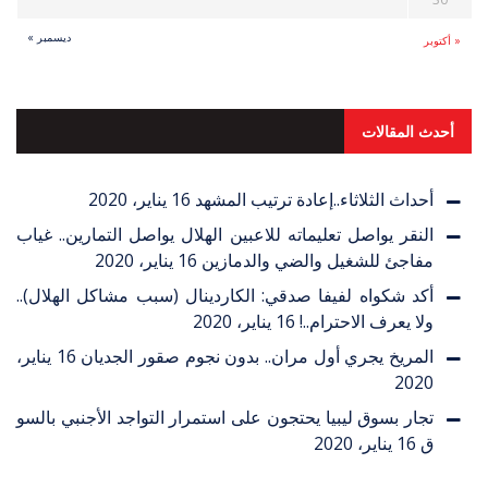
ديسمبر »
« أكتوبر
أحدث المقالات
أحداث الثلاثاء..إعادة ترتيب المشهد
16 يناير، 2020
النقر يواصل تعليماته للاعبين الهلال يواصل التمارين.. غياب
مفاجئ للشغيل والضي والدمازين
16 يناير، 2020
أكد شكواه لفيفا صدقي: الكاردينال (سبب مشاكل الهلال)..
ولا يعرف الاحترام..!
16 يناير، 2020
المريخ يجري أول مران.. بدون نجوم صقور الجديان
16 يناير،
2020
تجار بسوق ليبيا يحتجون على استمرار التواجد الأجنبي بالسو
ق
16 يناير، 2020