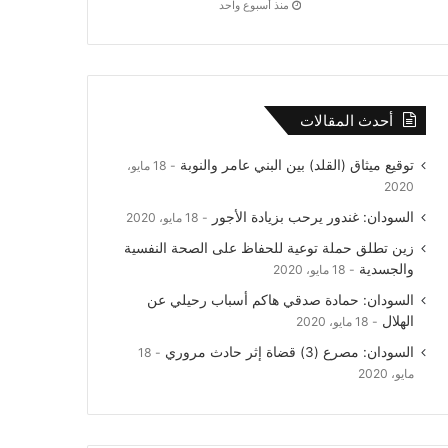
منذ أسبوع واحد
أحدث المقالات
توقيع ميثاق (القلد) بين البني عامر والنوبة
18 مايو،
2020
السودان: غندور يرحب بزيادة الأجور
18 مايو، 2020
زين تطلق حملة توعية للحفاظ على الصحة النفسية
والجسدية
18 مايو، 2020
السودان: حمادة صدقي هاكم أسباب رحيلي عن
الهلال
18 مايو، 2020
السودان: مصرع (3) قضاة إثر حادث مروري
18
مايو، 2020