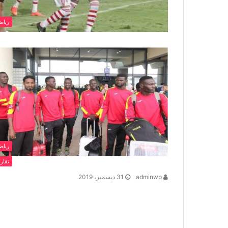
رياض
رياض
تقاري
adminwp
31 ديسمبر، 2019