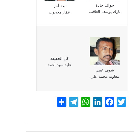
حواف حادة
بعد آخر
نازك يوسف العاقب
عمّار محجوب
كل الحقيقة
عابد سيد أحمد
شوف عيني
معاوية محمد علي
T
F
Li
W
T
ن
w
a
n
h
el
ش
itt
c
k
at
e
ر
gr
s
e
e
er