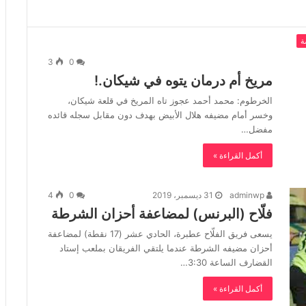
ة
3
0
مريخ أم درمان يتوه في شيكان.!
الخرطوم: محمد أحمد عجوز تاه المريخ في قلعة شيكان،
وخسر أمام مضيفه هلال الأبيض بهدف دون مقابل سجله قائده
مفضل…
أكمل القراءة »
adminwp
31 ديسمبر، 2019
0
4
فلّاح (البرنس) لمضاعفة أحزان الشرطة
يسعى فريق الفلّاح عطبرة، الحادي عشر (17 نقطة) لمضاعفة
أحزان مضيفه الشرطة عندما يلتقي الفريقان بملعب إستاد
القضارف الساعة 3:30…
أكمل القراءة »