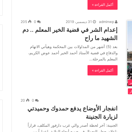
أكمل القراءة »
adminwp
31 ديسمبر، 2019
0
205
إعدام الشر في قضية الخير المعلم .. دم
الشهيد ما راح
بعد (5) أشهر من المداولات بين المحكمة وهيأتي الاتهام
والدفاع في قضية الأستاذ أحمد الخير أحمد عوض الكريم،
المعلم بالمرحلة…
أكمل القراءة »
ر
ار
20
0
انفجار الأوضاع يدفع حمدوك وحميدتي
لزيارة الجنينة
الجنينة: آخر لحظة أصدر والي غرب دارفور المكلف، قراراً
بإعلان حظر التجوال في جميع أنحاء الولاية، اعتباراً من