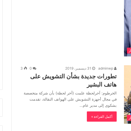
ار
adminwp
31 ديسمبر، 2019
0
3
تطورات جديدة بشأن التشويش على
هاتف البشير
الخرطوم: آخرلحظة علمت (آخر لحظة) بأن شركة متخصصة
في مجال أجهزة التشويش على الهواتف النقالة، تقدمت
بشكوى إلى مدير عام…
أكمل القراءة »
ار