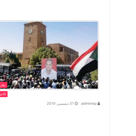
تقاري
الاخب
adminwp
31 ديسمبر، 2019