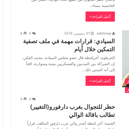
الخامسة مساء…
أكمل القراءة »
adminwp
31 ديسمبر، 2019
0
4
السيادي: قرارات مهمة في ملف تصفية
التمكين خلال أيام
الخرطوم: آخرلحظة قال عضو مجلس السيادة، محمد الفكي،
إن الشراكة بين المدنيين والعسكريين متينة ومتوازنة، لافتاً
إلى أنه التمس ذلك…
أكمل القراءة »
ار
ار
4
0
حظر للتجوال بغرب دارفورو(التغيير)
تطالب باقالة الوالي
الجنينة: آخر لحظة أصدر والي غرب دارفور المكلف، قراراً