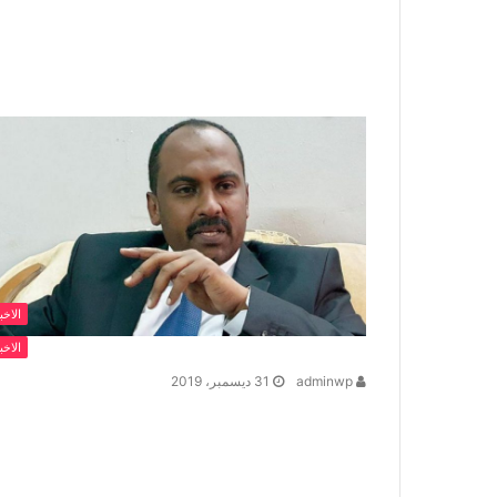
الاخب
الاخب
adminwp
31 ديسمبر، 2019