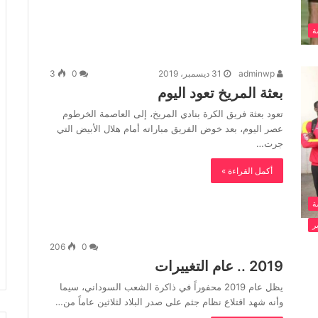
ة
adminwp
31 ديسمبر، 2019
0
3
بعثة المريخ تعود اليوم
تعود بعثة فريق الكرة بنادي المريخ، إلى العاصمة الخرطوم
عصر اليوم، بعد خوض الفريق مباراته أمام هلال الأبيض التي
جرت…
أكمل القراءة »
ة
ر
206
0
2019 .. عام التغييرات
يظل عام 2019 محفوراً في ذاكرة الشعب السوداني، سيما
وأنه شهد اقتلاع نظام جثم على صدر البلاد لثلاثين عاماً من…