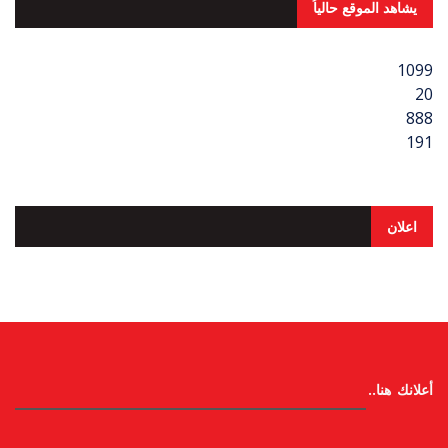
يشاهد الموقع حالياُ
1099
20
888
191
اعلان
أعلانك هنا..