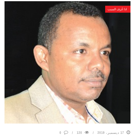
اذا عُرف السبب
17 ديسمبر، 2019
120
0