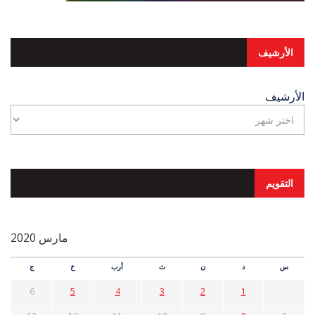
الأرشيف
الأرشيف
التقويم
مارس 2020
س
د
ن
ث
أرب
خ
ج
6
5
4
3
2
1