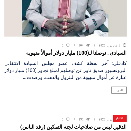
5 مارس، 2020
304
0
السيادى : توصلنا لـ(100) مليار دولار أموالاً منهوبة
كادقلي: آخر لحظة كشف عضو مجلس السيادة الانتقالي
البروفسيور صديق تاور عن توصلهم لمبلغ تجاوز (100) مليار دولار
عبارة عن أموال منهوبة من البترول والذهب، ورصدت ...
المزيد
الاخبار
5 مارس، 2020
133
0
الدقير: ليس من صلاحيات لجنة التمكين (رفد الناس)