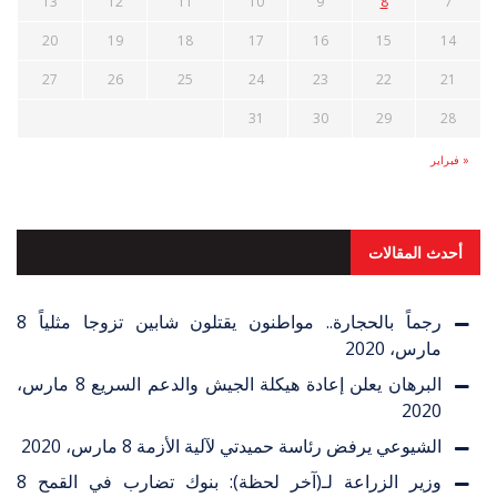
13
12
11
10
9
8
7
20
19
18
17
16
15
14
27
26
25
24
23
22
21
31
30
29
28
« فبراير
أحدث المقالات
رجماً بالحجارة.. مواطنون يقتلون شابين تزوجا مثلياً
8
مارس، 2020
البرهان يعلن إعادة هيكلة الجيش والدعم السريع
8 مارس،
2020
الشيوعي يرفض رئاسة حميدتي لآلية الأزمة
8 مارس، 2020
وزير الزراعة لـ(آخر لحظة): بنوك تضارب في القمح
8