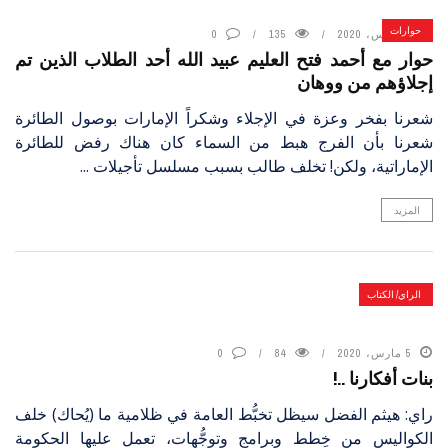
حوارات
5 مارس، 2020
135
0
حوار مع أحمد فتح العليم عبيد الله أحد الطلاب الذين تم
إجلاؤهم من ووهان
شعرنا بفخر وعزة في الإجلاء وشكراً الإمارات بوصول الطائرة
شعرنا بأن الفرج هبط من السماء كان هناك رفض للطائرة
الإماراتية، ولكن! تخلف طالب بسبب مسلسل تأجيلات ...
المزيد
الراي/ الكتاب
5 مارس، 2020
84
0
بنات أفكارنا ..!
راي: هيثم الفضل سيظل تخبُّط العامة في ظلامية ما (يُحاك) خلف
الكواليس من خِطط وبرامج وتوجُّهات، تعمل عليها الحكومة