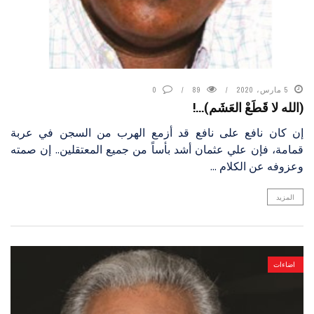
5 مارس، 2020
89
0
(الله لا قَطَعْ العَشَم)…!
إن كان نافع على نافع قد أزمع الهرب من السجن في عربة
قمامة، فإن علي عثمان أشد بأساً من جميع المعتقلين.. إن صمته
وعزوفه عن الكلام ...
المزيد
اضاءات