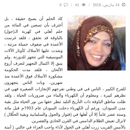
14 مارس، 2019
41
0
كاد الحلم أن يصبح حقيقة ، بل
أعترف بأن تسعين في المائة من
حلم أهلي في كهربة الـ(جول)
بالباوقة قد تحقق ، فلقد غرست
الأعمدة في صفوف جميلة مرتبة ،
وشدت عليها الأسلاك كأوتار الآلات
الموسيقية التي تتجهز للدوزنة ..ولم
يتبق إلا اكتمال التجهيز لتعزف أروع
الألحان ، فلقد مدت الحكومة
مشكورة الأسلاك فوق الأعمدة منذ
شهرين، وبات الناس يتجهزون
للفرح الكبير ، الناس في في وطني تفرحهم الإنجازات الصغيرة فهي في
نظرهم كبيرة ، ومعلوم أن الكهرباء والماء من ضروريات الحياة ، ولقد
ظلت مناطق الباوقة ذات التأريخ التليد تنظر حقها من نور الحياة مثل بقية
مدن السودان، ورغم أن الكهرباء دخلت السودان عام 1903م قبل مائة
وستة عشر عاماً إلا أن أهلها في (فتوار والجول والسلمانية وبقية الحلٌلال )
لاتزال تعيش الظلام الدامس في القرن الحادي والعشرين.
بالأمس القريب زرت أهلي في الجول لأداء واجب العزاء في خالتي ( آمنة