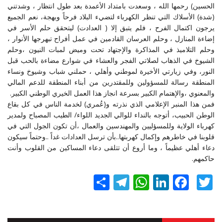
الحسين) رحمها الله ، وسعدت بامتداد الأعمدة بعد طول انتظار ، وشدتني
(شدة) الأسلاك التي تنظر الكهرباء لتضيء البلاد فرحاً وبهجة، نعم الجميع
يرجون اكتمال الفرح ، فلم يتبق إلا ( العدادت) ليتحقق حلم الأسر في
إضاءة المنازل ، وحلم العرسان القادمين في عمل أفراح تبهرجها الأنوار ،
وحلم التلاميذ في المذاكرة والإجتهاد تحت وميض لمبات النيون ،وحلم
الشيوخ في الذهاب لصلاتي الفجر والعشاء في شوارع مضاءة بالحب قبل
النور، وفي زيارتي الأخيرة لموطني وأهلي ، حملني شباب وشيوخ ونساء
المنطقة رسالة للمسؤولين وللمقتدرين من أبناء المنطقة للدعم المالي
والمعنوي ،والإهتمام الكبير بسرعة انجاز هذا العمل الخيري الوطني الكبير.
فمن هذا المنبر الإعلامي الذي نذرته و(عُمري) لخدمة الناس في كل بقاع
الوطن الحبيب، أتوجه بالنداء للوالي الجديد اللواء/ الطيب المصباح ولمدير
كهرباء الولاية وللمسؤليين والمهندسين والعمال ،أن تكون الجول التي في
قلوبنا في خاطرهم وإكمال كهربتها..بأن ترسل العدادات غداً ..وحتماً سيكون
دعاء أهلي عظيماً ، وما أروع أن تتلقى دعاء المساكين من القلوب وأنت
حاكمهم.
Twitter
Facebook
LinkedIn
نشر
WhatsApp
Telegram