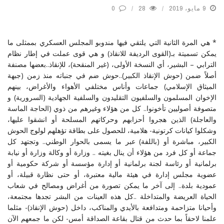
9 مايو، 2019
28
0
* هي المرة الثانية التي يلتقي فيها مندوبو المجلس العسكري بممثلى ما
يمكن تسميتة بـ(القوى الرديفة للانقاذ) و هي قوى عملت في إطار نظام
الترابي – البشير، أي النسخة الأولى، (غير المنقحة)، للإنقاذ..بعضها مصنفة
أصلاً ضمن (حوش الإنقاذ الكبير)..حوش ضم في جنباته منذ زمن (جبهة
الميثاق الإسلامي) جماعات وأناس مختلفي الأهواء والأغراض، بينهم
الإخوان المسلمون والسلفيون التقليدون والسلفية الجهادية (السرورية) و
متصوفة أصوليين تأخونوا.. كل من هؤلاء وغيرهم من ذوي (الحاجة الماسة
والعاجلة) الذين هجروا أحزابهم وحركاتهم المسلحة أو انشقوا عليها،
وشكلوا كيانات كرتونية- هلامية، للحصول على بطاقة تؤهلهم لولوج الحوش
الكبير، مباشرة أو (باللفة) عبر ما يسمى بالحوار الوطني.. وتجتهد كل
جماعة أو كل فرد من هؤلاء أن ينال بغيته .. وزارة أو وكالة وزارة أو نيابة
برلمانية أو رئاسة لجنة برلمانية أو إدارة مؤسسة أو شركة حكومية أو
عضوية مجلس إدارة في هيئة مالية معتبرة، أو حتى نظارة قبيلة، أو
عمودية بلدة.. إلى آخر ما يمكن تصورة من أغراض ومصالح في شعاب
الحياة العريضة والمتداخلة ..كل هذه العينات من البشر تجدها مجتمعة،
وأحيانا متزاحمة ومتدافعة بالأيدي والمناكب، داخل (حوش الإنقاذ)- مثلما
علمنا لاحقاً بما حدث من قتال بقاعة الصداقة أمس- لكن ما جمعهم الآن