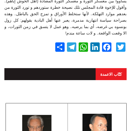
يساووا بين معسكر الثورة و معسكر الثورة المضادة (أهل الحوش إياهم)..
وأقول للإخوة قادة المجلس تلك نصيحة خطرة ستوردهم و تورد الثورة من
بعدهم موارد التهلكة.. لأنها ستخلط الأوراق و تمزج الحق بالباطل.. وهذه
بصراحة سياسة انتهازية مدمرة، يعبر عنها أهل البادية بقولهم: كل زول
بونسوه بي غرضه، أي بما يرضيه.. وهو عمل لا يتسق في زمن الثورات، و
الا وقعت الواقعة.. و لات ساعة مندم!
Twitter
Facebook
LinkedIn
نشر
WhatsApp
Telegram
كتّاب الاعمدة