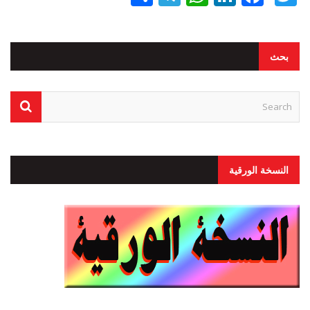
بحث
النسخة الورقية