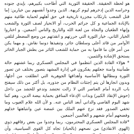
هو لحظة الحقيقة.. الحقيقة الثورية التي أطاحت بكبيرهم، بإيدي جنوده
وحراسه الذين إدخرهم ليوم كريهة.. الذين وجدوا أنفسهم بين خيارين: إما
قتل الشعب بارتكاب مجزرة تاريخية في حق أهلهم لحماية طاغية متهم
بالإبادة الجماعية و كل جرائم الحرب، أو الانحياز لصف الثورة والشعب
وإنهاء الطغيان والنجاة من لعنة الله والتاريخ والناس أجمعين.. و اختاروا
الخيار الثاني، خيار الثورة التي حررتهم و انقذتهم من وضع المضطر لتلقي
الأوامر من قائد أعلى وسلطان جائر، وتنفيذها دونما نقاش.. و مهما يكن
من أمر فإن ما قاموا به من حماية للشعب الثائر من بطش الجبار الخائر
يستحق الإشادة والتثمين،
* هؤلاء القادة الذين انتظموا في المجلس العسكري ربما غشتهم حالة
طمأنينة وأمنة جعلتهم يفكرون في إدارة المشهد بتصور يختلف عن تصور
الثورة ومطالبها الأساسية وأهدافها الجوهرية التي انطلقت من أجلها،
وبدون انجازها لن يتم إجتثاث النظام من جذوره، بل أكثر من ذلك سيفتح
باب الردة أمام العناصر التي لا زالت تحتشد وتدعو للحشد من داخل
(حوش الإنقاذ الكبير) وبذات الإدعاء المنافق بحماية بيضة الدين، وهم كما
شهد اليوم القاصي والداني أبعد الناس عنه.. و لأن الله علام الغيوب وما
تخفي الصدور فقد نزع عنهم الملك بين غمضة عين وانتباهتها خذلهم
وفضحهم أمام شعبهم و العالمين أجمعين.
*قادة المجلس العسكري المحترمون، ربما وجدوا من بعض رفاقهم ذوي
(الهوى الانقاذي) من نصحهم (بالحياد) تجاه كل القوى السياسية، وأن