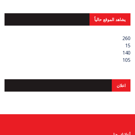
يشاهد الموقع حالياُ
260
15
140
105
اعلان
أعلانك هنا..