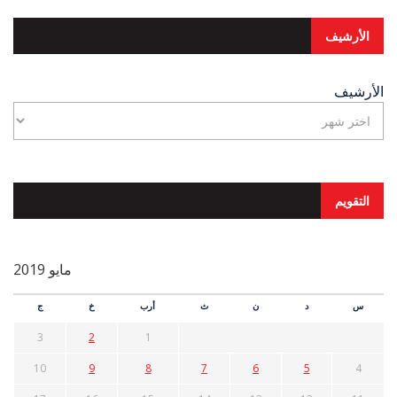
الأرشيف
الأرشيف
التقويم
مايو 2019
س
د
ن
ث
أرب
خ
ج
3
2
1
10
9
8
7
6
5
4