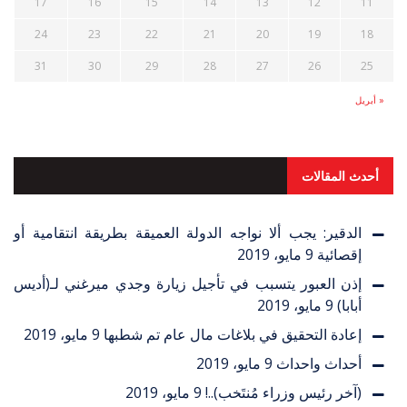
17
16
15
14
13
12
11
24
23
22
21
20
19
18
31
30
29
28
27
26
25
« أبريل
أحدث المقالات
الدقير: يجب ألا نواجه الدولة العميقة بطريقة انتقامية أو
إقصائية
9 مايو، 2019
إذن العبور يتسبب في تأجيل زيارة وجدي ميرغني لـ(أديس
أبابا)
9 مايو، 2019
إعادة التحقيق في بلاغات مال عام تم شطبها
9 مايو، 2019
أحداث واحداث
9 مايو، 2019
(آخر رئيس وزراء مُنتَخب)..!
9 مايو، 2019