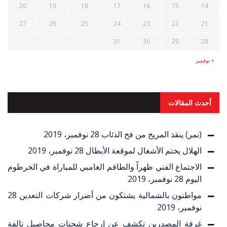
20
19
18
17
16
15
14
27
26
25
24
23
22
21
31
30
29
28
« نوفمبر
أحدث المقالات
(نمر) ينقذ المريخ من فخ الذئاب
28 نوفمبر، 2019
الهلال يختم الأشغال لموقعة الأبطال
28 نوفمبر، 2019
الاجتماع الفني ظهراً والطاقم الغامبي للمباراة في الخرطوم
اليوم
28 نوفمبر، 2019
مواطنون بالشمالية يشتكون من أضرار شركات التعدين
28
نوفمبر، 2019
غرفة المصدرين تكشف عن إرجاع شحنات محاصيل تالفة