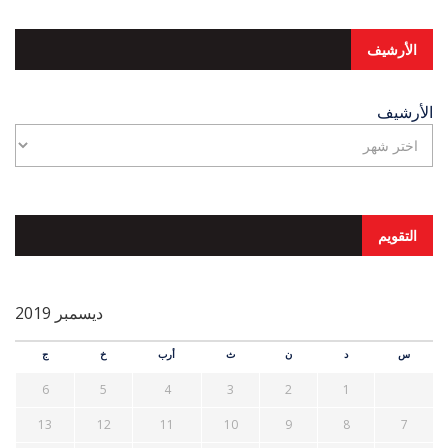
الأرشيف
الأرشيف
التقويم
ديسمبر 2019
س
د
ن
ث
أرب
خ
ج
6
5
4
3
2
1
13
12
11
10
9
8
7