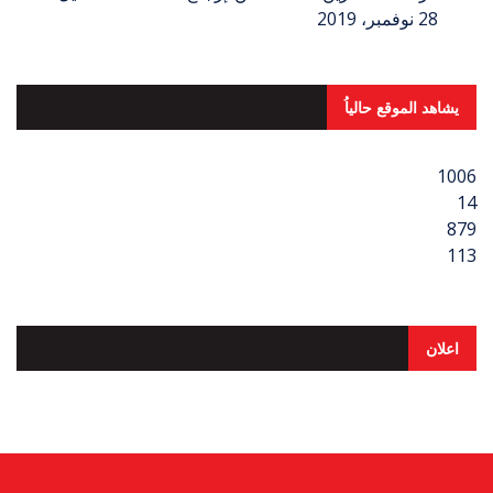
28 نوفمبر، 2019
يشاهد الموقع حالياُ
1006
14
879
113
اعلان