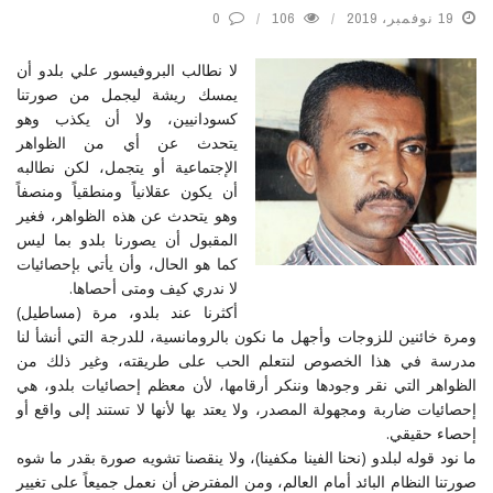
19 نوفمبر، 2019
106
0
لا نطالب البروفيسور علي بلدو أن
يمسك ريشة ليجمل من صورتنا
كسودانيين، ولا أن يكذب وهو
يتحدث عن أي من الظواهر
الإجتماعية أو يتجمل، لكن نطالبه
أن يكون عقلانياً ومنطقياً ومنصفاً
وهو يتحدث عن هذه الظواهر، فغير
المقبول أن يصورنا بلدو بما ليس
كما هو الحال، وأن يأتي بإحصائيات
لا ندري كيف ومتى أحصاها.
أكثرنا عند بلدو، مرة (مساطيل)
ومرة خائنين للزوجات وأجهل ما نكون بالرومانسية، للدرجة التي أنشأ لنا
مدرسة في هذا الخصوص لنتعلم الحب على طريقته، وغير ذلك من
الظواهر التي نقر وجودها وننكر أرقامها، لأن معظم إحصائيات بلدو، هي
إحصائيات ضاربة ومجهولة المصدر، ولا يعتد بها لأنها لا تستند إلى واقع أو
إحصاء حقيقي.
ما نود قوله لبلدو (نحنا الفينا مكفينا)، ولا ينقصنا تشويه صورة بقدر ما شوه
صورتنا النظام البائد أمام العالم، ومن المفترض أن نعمل جميعاً على تغيير