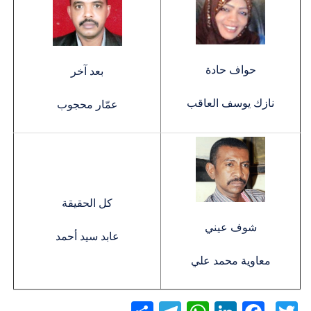
حواف حادة
بعد آخر
نازك يوسف العاقب
عمّار محجوب
كل الحقيقة
شوف عيني
عابد سيد أحمد
معاوية محمد علي