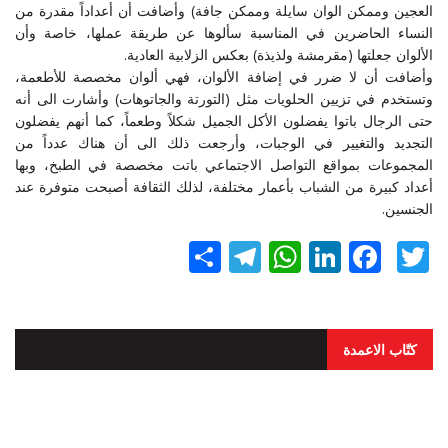
العجين وممكن الوان سايلة وممكن جافة) وأضافت أن أعداداً مقدرة من
النساء الحاضرين في المناسبة سألوها عن طريقة عملها، خاصة وأن
الألوان جعلتها (مقرمشة ولذيذة) بعكس الزلابية العادية.
وأضافت أن لا ضرر في إضافة الألوان، فهي ألوان مخصصة للأطعمة،
وتستخدم في تزيين الحلويات مثل (التورتة والجاتوهات) وأشارت الى أنه
حتى الرجال باتوا يفضلون الأكل الجميل شكلاً وطعماً، كما أنهم يفضلون
التجديد والتغيير في الوجبات، وأرجعت ذلك الى أن هناك عدداً من
المجموعات بمواقع التواصل الاجتماعي باتت مخصصة في الطبخ، وبها
أعداد كبيرة من الشباب بأعمار مختلفة، لذلك الثقافة أصبحت متوفرة عند
الجنسين.
Twitter
Facebook
LinkedIn
نشر
WhatsApp
Telegram
كتّاب الاعمدة