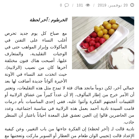
20 نوفمبر، 2019
101
0
الخرطوم : آخر لحظة
مع صباح كل يوم جديد تحرص
أغلب النساء على التفنن في
المأكولات وإبراز المواهب حتى في
الوجبات التقليدية، والمتعارف
عليها، أصبحت هناك فنون مختلفة
آخرها كان من نصيب (الزلابية)..
حيث اتخذت عند النساء في الآونة
الأخيرة ألواناً جديدة أضافت لها بعد
جمالي آخر، لكن دوماً مانجد هناك فئة لا تمدح مثل هذه التقليعات، وتعتبر
أن الأمر خرج من إطار المألوف، إلا أن عدداً كبيراً من عشاق الزلابية أو
اللقيمات أعجبتهم الفكرة وأثنوا عليه، ففي إحدى المناسبات بأم درمات
قامت السيدة نادية أحمد بعمل هذه الزلابية في مناسبة اجتماعية، وعدد
من الحاضرين قالوا إن العين تعشق قبل المعدة أحياناً باعتبار أن المنظر
جاذب.
نادية قالت لـ (آخر لحظة) إن الفكرة جاءتها من باب التغيير، وعن كيفية
الإعداد قالت (تجيبي الوان طعام من العطار أو السوبر ماركت وتعجنيها مع