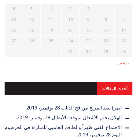
6
5
4
3
2
1
13
12
11
10
9
8
7
20
19
18
17
16
15
14
27
26
25
24
23
22
21
31
30
29
28
« نوفمبر
أحدث المقالات
(نمر) ينقذ المريخ من فخ الذئاب
28 نوفمبر، 2019
الهلال يختم الأشغال لموقعة الأبطال
28 نوفمبر، 2019
الاجتماع الفني ظهراً والطاقم الغامبي للمباراة في الخرطوم
اليوم
28 نوفمبر، 2019