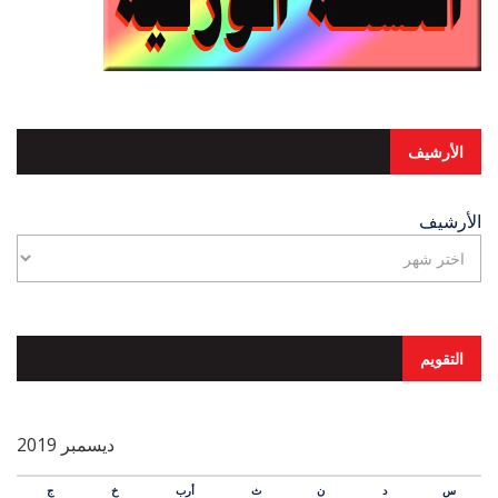
الأرشيف
الأرشيف
التقويم
ديسمبر 2019
س
د
ن
ث
أرب
خ
ج