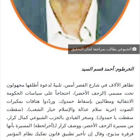
الشيوعي يطالب بمراجعة لجان التحقيق
الخرطوم: أحمد قسم السيد
تظاهر الآلاف في شارع القصر أمس، تلبيةً لدعوة أطلقها مجهولون
تحت مسمى (الزحف الأخضر)، احتجاجاً على سياسات الحكومة
الانتقالية ومطالبين بإسقاط حمدوك، وردّدوا هتافات بمكبرات
الصوت (حرية سلام عدالة والإسلام خيار الشعب)، (سقطت
سقطت يا حمدوك). وسخر القيادي بالحزب الشيوعي كمال كرار،
من مسيرة الزحف الأخضر، ووصف كرار لـ(آخرلحظة) المسيرة بأنها
فرفرة مذبوح، وقال إن تأخير تطبيق قانون تفكيك نظام المؤتمر