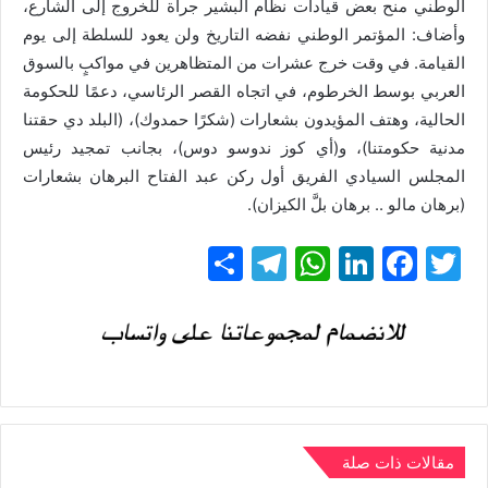
الوطني منح بعض قيادات نظام البشير جرأة للخروج إلى الشارع،
وأضاف: المؤتمر الوطني نفضه التاريخ ولن يعود للسلطة إلى يوم
القيامة. في وقت خرج عشرات من المتظاهرين في مواكبٍ بالسوق
العربي بوسط الخرطوم، في اتجاه القصر الرئاسي، دعمًا للحكومة
الحالية، وهتف المؤيدون بشعارات (شكرًا حمدوك)، (البلد دي حقتنا
مدنية حكومتنا)، و(أي كوز ندوسو دوس)، بجانب تمجيد رئيس
المجلس السيادي الفريق أول ركن عبد الفتاح البرهان بشعارات
(برهان مالو .. برهان بلَّ الكيزان).
T
F
Li
W
T
ن
w
a
n
h
el
ش
itt
c
k
at
e
ر
gr
s
e
e
er
a
A
dI
b
m
p
n
o
p
o
مقالات ذات صلة