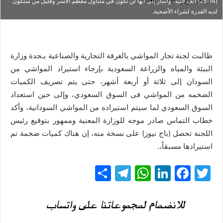
26 فبراير، 2020
20
(14-25) ألف جنيه، وأشار إلى أنها لن تكون في متناول معظم الأسر وقليل من ستكون
لديه القدرة لشراء الأضحية.
طالبت لجنة تجار المواشي بالغرفة التجارية والصناعية بـجدة وزارة
البيئة والمياه والزراعة السعودية بإرجاء استيراد المواشي من
السودان إلى ثلاثة أو أربعة أشهر، حتى يتم تصريف الكميات
الضخمه من المواشي فى السوق السعودي، وإلى حين استعداد
السوق السعودي لما سيتم استيراده من المواشي السودانية، وأكد
خطاب التماس صادر موجه للوزارة المعنية وممهور بتوقيع رئيس
اللجنة تحصل (باج نيوز) على نسخة منه، إن هناك كميات ضخمة تم
استيرادها مسبقاً،.
T
F
Li
W
T
ن
w
a
n
h
el
ش
itt
c
k
at
e
ر
gr
s
e
e
er