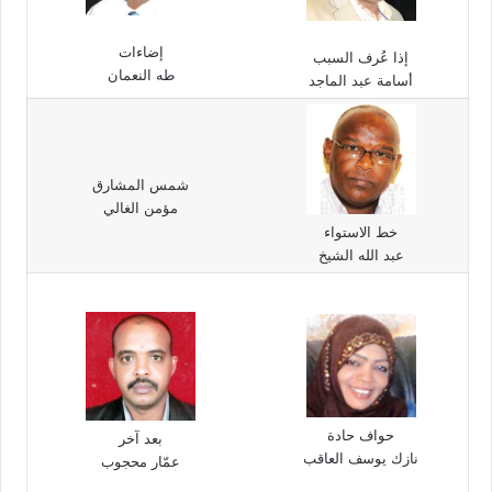
إضاءات
إذا عُرف السبب
طه النعمان
أسامة عبد الماجد
شمس المشارق
مؤمن الغالي
خط الاستواء
عبد الله الشيخ
حواف حادة
بعد آخر
نازك يوسف العاقب
عمّار محجوب