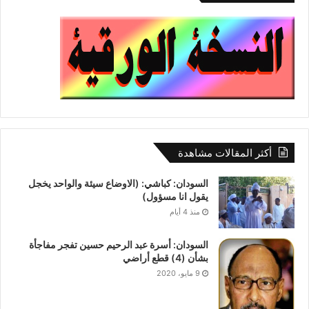
p
o
k
أكثر المقالات مشاهدة
السودان: كباشي: (الاوضاع سيئة والواحد يخجل
يقول انا مسؤول)
منذ 4 أيام
السودان: أسرة عبد الرحيم حسين تفجر مفاجأة
بشأن (4) قطع أراضي
9 مايو، 2020