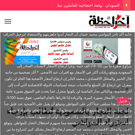
ﺗﺴﻠﻴﻢ ﻛﺸﻮﻓﺎﺕ ﺍﻟﻌﺎﻣﻠﻴﻦ ﺍﻟﺮﺍﻏﺒﻴﻦ ﺇﻟﻰ ﻣﻘﺮﺭﻳﺔ ﺍﻟﻠﺠﻨﺔ ﺑﻮﺯﺍﺭﺓ ﺍﻟﻤﺎﻟﻴﺔ ﻭﺍﻻﻗﺘﺼﺎﺩ ﺑﻮﻻﻳﺔ
السودان : وقفة احتجاجية للعاملون ببنك الدم الاحد
ﺍﻟﺨﺮﻃﻮﻡ، وستقوم ﻣﺤﻔﻈﺔ ﻗﻮﺕ ﺍﻟﻌﺎﻣﻠﻴﻦ ﺍﻟﻘﻮﻣﻴﺔ بتوﺭﻳﺪ ﺧﺮﺍﻑ ﺍﻷﺿﺎﺣﻲ ﻟﻠﻌﺎﻣﻠﻴﻦ
ﺑﺄﻗﺴﺎﻁ تصل ﻟﻤﺪﺓ ﻋﺸﺮﺓ ﺃﺷﻬﺮ، تسلم ﻟﻤﻨﺎﺩﻳﺐ ﺍﻟﻤﺆﺳﺴﺎﺕ ﺑﺄﺭﺑﻌﺔ ﻣﻮﺍﻗﻊ، ‏ﻣﻮﻗﻌاﻦ
ﺑﺎﻟﺨﺮﻃﻮﻡ ﺍﻟﻜﺒﺮﻯ ﻭﻣﻮﻗﻊ ﺑﻜﻞ ﻣﻦ ﺑﺤﺮﻱ ﺍﻟﻜﺒﺮﻯ ﻭﺃﻣ ﺪﺭﻣﺎﻥ ﺍﻟﻜﺒﺮﻯ،‏ وأكدت الولاية ﺃﻥ
ﺍﻟﺠﻬﻮﺩ ﻗﺪ ﺑﺬﻟﺖ ﻟﺘﺄﻣﻴﻦ اﺳﺘﻼﻡ ﺍﻟﻮﺣﺪﺍﺕ ﻓﻲ ﻣﻮﻋﺪ ﺃﻗﺼﺎﻩ ﺍﻟﺜﻼﺛﻴﻦ ﻣﻦ ﺍﻟﺸﻬﺮ ﺍﻟﺠﺎﺭﻱ. من
جانبه أكد تاجر المواشي محمد عثمان أن التجار أبدوا جاهزيتهم والاستعداد لترحيل الخراف
إلى الخرطوم، واشتكى من مشاكل كثيرة تواجه تجار المواشي تتمثل فى الترحيل، حيث
قال إن العربة الواحدة تكلف حوالي (100-130) ألف جنيه، وتسع حوالي (110-200) رأس،
إلى جانب الرسوم والجبايات في الطريق والتى تصل إلى (1000) جنيه للرأس الواحد، أما
بخصوص الأسعار فقال إن سعر الخروف الكبير بحوالي (15) ألف جنيه، أما المتوسط
يتراوح سعره ما بين (10-14) ألف جنيه، وعزا ارتفاع الأسعار لانسياب الصادر إلى
السعودية وتوقع زيادات أكثر في الأسعار مع اقتراب عيد الأضحى. * آثار تضخمية من جانبه
قال الخبير والمحلل الاقتصادي د.محمد الناير إن ارتفاع أسعار الأضحية هذا العام لن تكون
بمعزل عن ارتفاع كل السلع والخدمات نتيجة لسياسات الدولة الاقتصادية التي أدت إلى
الرئيسية
/
الاخبار
آثار تضخمية، وبالتالي تجار الماشية لن يكونوا بمعزل عما يحدث في السوق بصورة عامة
وسيرفعون الأسعار بصورة كبيرة، والزيادة إذا قارناها بالعام الماضي، تفوق نسبة 100%،
الاخبار
وأضاف أن هذا سيلقي عبئاً أكبر على المواطن ونتوقع أن يقبل على الأضحية عدد قليل جداً
لجنة التجار بالسعودية تُطالب بإرجاء
وكثير جداً من شرائح المجتمع الأخرى لن تستطيع أن تضحي هذا العام، والدولة لا يعنيها
الانفلات في أسعار السلع والخدمات، وكان من باب أولى أن تسهل انسياب خراف
استيراد المواشي
الأضاحي إلى الخرطوم، لتباع بأسعار مخفضة مما سيهزم استغلال التجار للمواطن. وتوقع
الخبير والمحلل الاقتصادي د.محمد عبد المنعم ارتفاع الأسعار بشكل كبير لتتراوح ما بين