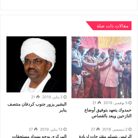
a
A
dI
b
m
p
n
o
p
o
مقالات ذات صلة
k
2 يناير، 2019
21
5 نوفمبر، 2019
21
البشير يزور جنوب كردفان منتصف
يناير
حمدوك يتعهد بتوفيق أوضاع
النازحين ويعد بالقصاص
2 ديسمبر، 2018
27
13 يناير، 2019
27
الرئيس يتسلم مقترحات لزيادة
المركزي يوجه بسداد مستحقات