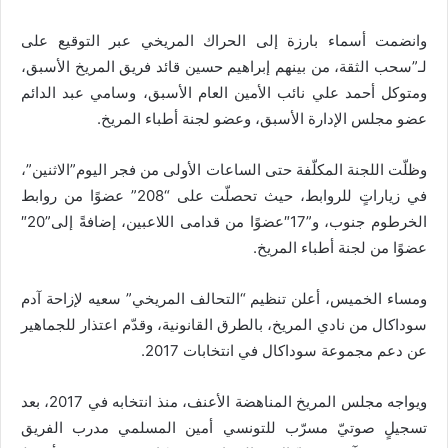
وانضمت أسماء بارزة إلى الحراك المريخي عبر التوقيع على
لـ”سحب الثقة، من بينهم إبراهيم حسين قائد فريق المريخ الأسبق،
ومتوكل أحمد علي نائب الأمين العام الأسبق، وسامي عبد الدائم
عضو مجلس الإدارة الأسبق، وعضو لجنة أطباء المريخ.
وظلّت اللجنة المكلّفة حتى الساعات الأولى من فجر اليوم”الاثنين”،
في زياراتٍ للروابط، حيث تحصلّت على “208” عضوًا من روابط
الخرطوم جنوب، و”17″عضوًا من قدامى اللاعبين، إضافةً إلى”20″
عضوًا من لجنة أطباء المريخ.
ومساء الخميس، أعلن تنظيم “التحالف المريخي” سعيه لإزاحة آدم
سوداكال من نادي المريخ، بالطرق القانونية، وقدّم اعتذار للجماهير
عن دعم مجموعة سوداكال في انتخابات 2017.
ويواجه مجلس المريخ المناهضة الأعنف، منذ انتخابه في 2017، بعد
تسجيلٍ صوتيّ مسرّب للتونسي أمين المسلمي مدرب الفريق