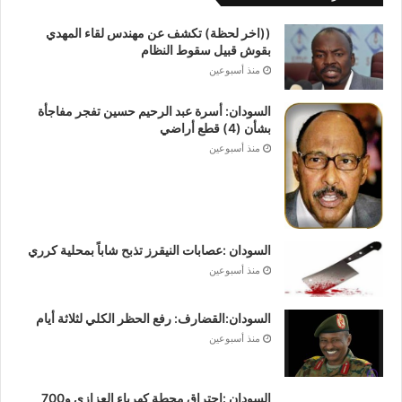
((اخر لحظة) تكشف عن مهندس لقاء المهدي
بقوش قبيل سقوط النظام
منذ أسبوعين
السودان: أسرة عبد الرحيم حسين تفجر مفاجأة
بشأن (4) قطع أراضي
منذ أسبوعين
السودان :عصابات النيقرز تذبح شاباً بمحلية كرري
منذ أسبوعين
السودان:القضارف: رفع الحظر الكلي لثلاثة أيام
منذ أسبوعين
السودان :احتراق محطة كهرباء العزازى و700