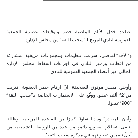
تصاعد خلال الأيام الماضية حصر وتوقيعات عضوية الجمعية
العمومية لنادي المريخ لـ”سحب الثقة” من مجلس الإدارة.
و”الأحد”الماضي، شرعت تنظيمات ومجموعات مريخية بمشاركة
من اقطاب ورموز النادي في إجراءات إسقاط مجلس الإدارة
الحالي عبر أعضاء الجمعية العمومية للنادي.
وأوضح مصدر موثوق للصحيفة، أنّ أرقام حصر العضوية اقتربت
من”2″ ألف عضو، ووقّع على الاستمارات الخاصة بـ”سحب الثقة”
“900”عضوًا.
وأبان المصدر” وجدنا تعاونًا كبيرًا من القاعدة المريخية، وظللنا
نتلقى اتصالاتٍ بصورةٍ دائمةٍ من عدد من الروابط التشجيعية من
أجلّ تضمين عضويتهم في مذكرة سحب الثقة”.