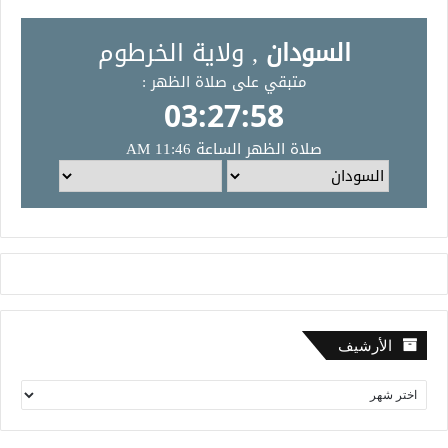
الأرشيف
ا
ل
أ