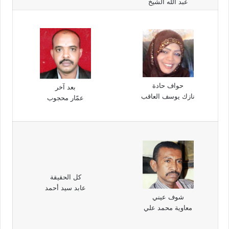
عبد الله الشيخ
حواف حادة
بعد آخر
نازك يوسف العاقب
عمّار محجوب
كل الحقيقة
عابد سيد أحمد
شوف عيني
معاوية محمد علي