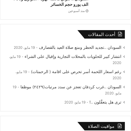
الف يورو حجم الخسائر
منذ أسبوعين
أحدث المقالات
السودان ..تجديد الحظر ومنع صلاة العيد بالقضارف
19 مايو، 2020
انتشار كبير للحلويات بالمحلات التجارية وإقبال على الشراء
19 مايو،
2020
رغم اسعار اللحمة أسر تحرص على اقامة ( الرحمتات)
19 مايو،
2020
السودان ..غرب كردفان تعجز عن سدد مرتبات(٢٤٢٩) موظفا
19
مايو، 2020
ترى هل يتعقَّلون ..!
19 مايو، 2020
مواقيت الصلاة