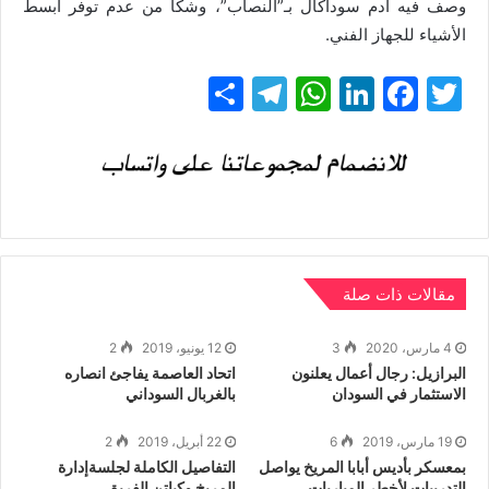
وصف فيه آدم سوداكال بـ”النصاب”، وشكا من عدم توفر أبسط
الأشياء للجهاز الفني.
T
F
Li
W
T
ن
w
a
n
h
el
ش
itt
c
k
at
e
ر
gr
s
e
e
er
a
A
dI
b
m
p
n
o
p
o
مقالات ذات صلة
k
4 مارس، 2020
3
12 يونيو، 2019
2
البرازيل: رجال أعمال يعلنون
اتحاد العاصمة يفاجئ انصاره
الاستثمار في السودان
بالغربال السوداني
19 مارس، 2019
6
22 أبريل، 2019
2
بمعسكر بأديس أبابا المريخ يواصل
التفاصيل الكاملة لجلسةإدارة
التدريبات لأخطر المباريات
المريخ وكباتن الفريق