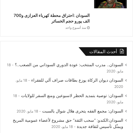
السودان :احتراق محطة كهرباء العزازى و700
الف يورو حجم الخسائر
منذ أسبوع واحد
أحدث المقالات
السودان.. مدرب المنتخب: عودة الدوري السوداني من الصعب..؟
18
مايو، 2020
السودان ديوان الزكاة يوزع بطاقات صراف آلي للفقراء
18 مايو،
2020
السودان: توصية بتمديد الحظر لاسبوعين ومنع السفر للولايات
18
مايو، 2020
السودان: مجمع الفقه يتحرى هلال شوال بالسبت
18 مايو، 2020
السودان:الكندو: “سحب الثقة” حق مشروع لأعضاء عمومية المريخ
ويمثّل تأسيس لثقافة جديدة
18 مايو، 2020