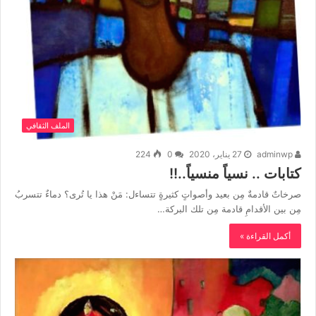
الملف الثقافي
adminwp
27 يناير، 2020
0
224
كتابات .. نسياً منسياً..!!
صرخاتٌ قادمةٌ مِن بعيد وأصواتٍ كثيرةٍ تتساءل: مَنْ هذا يا تُرى؟ دماءٌ تتسربُ
مِن بين الأقدامِ قادمة مِن تلك البركة…
أكمل القراءة »