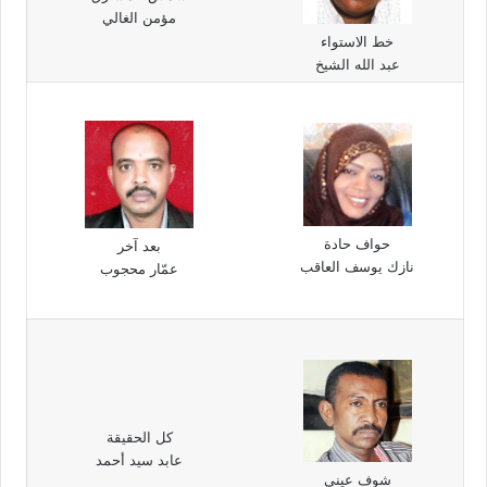
مؤمن الغالي
خط الاستواء
عبد الله الشيخ
حواف حادة
بعد آخر
نازك يوسف العاقب
عمّار محجوب
كل الحقيقة
عابد سيد أحمد
شوف عيني