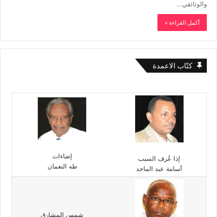
والوثائقي…
أكمل القراءة »
كتّاب الاعمدة
إضاءات
إذا عُرف السبب
طه النعمان
أسامة عبد الماجد
شمس المشارق