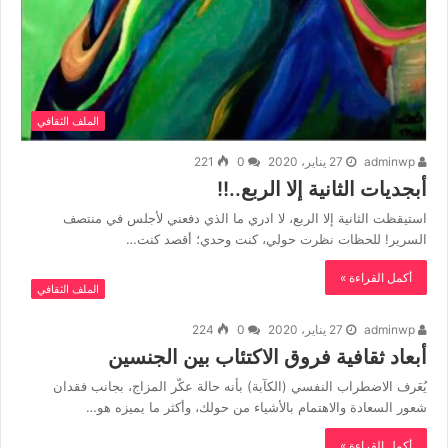
الملف الثقافي
adminwp
27 يناير، 2020
0
221
أبجديات الثانية إلا الربع..!!
استيقظت الثانية إلا الربع، لا ادري ما الذي دفعني لأجلس في منتصف
السرير! للحظات نظرت حولي، كنت وحدي؛ أقصد كنت…
أكمل القراءة »
الملف الثقافي
adminwp
27 يناير، 2020
0
224
أبعاد ثقافية فروق الاكتئاب بين الجنسين
يُعَرف الاضطراب النفسي (الكآبة) بأنه حالة عكّر المزاج، بجانب فقدان
شعور السعادة والاهتمام بالأشياء من حولك، وأكثر ما يميزه هو…
أكمل القراءة »