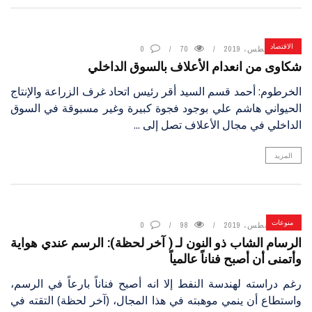
الاقتصاد
7 أغسطس، 2019
70
0
شكاوى من انعدام الأعلاف بالسوق الداخلي
الخرطوم: أحمد قسم السيد أقر رئيس اتحاد غرف الزراعة والإنتاج
الحيواني هاشم علي بوجود فجوة كبيرة وغير مسبوقة في السوق
الداخلي في مجال الأعلاف تصل إلى ...
المزيد
منوعات
7 أغسطس، 2019
98
0
الرسام الشاب ذو النون لـ ( آخر لحظة): الرسم عندي هواية
وأتمنى أن أصبح فناناً عالمياً
رغم دراسته لهندسة النفط إلا انه أصبح فناناً بارعاً في الرسم،
واستطاع أن ينمي موهبته في هذا المجال، (آخر لحظة) التقته في