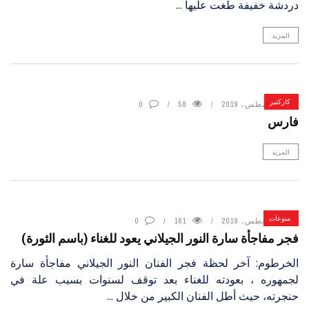
دردشة خفيفة طغت عليها ...
المزيد
كاركتير
7 أغسطس، 2019
58
0
فارس
المزيد
منوعات
7 أغسطس، 2019
161
0
فجر مفاجأة سارة النور الجيلاني يعود للغناء (باسم الثورة)
الخرطوم: آخر لحظة فجر الفنان النور الجيلاني مفاجأة سارة
لجمهوره ، بعودته للغناء بعد توقف لسنوات بسبب علة في
حنجرته، حيث أطل الفنان الكبير من خلال ...