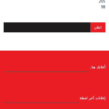
205
98
اعلان
أعلانك هنا..
إعلانات آخر لحظة