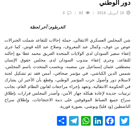
دور الوطني
15 أبريل، 2019
92
0
الخرطوم: آخر لحظة
شن المجلس العسكري الانتقالي، حملة إحالات للتقاعد شملت الجنرالات
عوض بن عوف، وكمال عبد المعروف، وصلاح عبد الله قوش، كما جرى
إعفاء سفير السودان لدى الولايات المتحدة الفريق محمد عطا مع إحالته
للتقاعد، وجرى إعفاء مندوب السودان لدى مجلس حقوق الإنسان
مصطفى عثمان إسماعيل من منصبه، وبحسب المتحدث باسم المجلس،
شمس الدين الكباشي، في مؤتمر صحافي، أمس فقد تم تشكيل لجنة
لاستلام دور وأصول حزب المؤتمر الوطني، وقطع بأن الأخير لن يشارك
في الحكومة الانتقالية، وتعهد بإجراء مراجعات لقانون النظام العام، بجانب
ترتيبات جديدة لإعادة هيكلة جهاز الأمن، وأصدر المجلس قرارات بإطلاق
سراح جميع الضباط الموقوفين على ذمة الاحتجاجات، وإطلاق سراح
الناشطين (ود قلبا) وبوشي، بصورة فورية.
Twitter
Facebook
LinkedIn
نشر
WhatsApp
Telegram