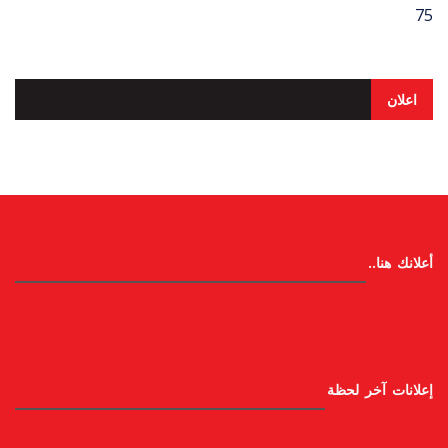
75
اعلان
أعلانك هنا..
إعلانات آخر لحظة