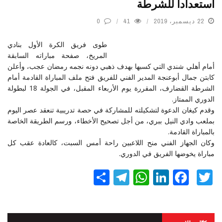
استعداداً للشرطة
22 ديسمبر، 2019
41
0
طوى فريق الكرة الأول بنادي
المريخ، صفحة مباراته السابقة
أمام أهلي شندي التي كسبها بهدف ذهبي دونه نجمه رمضان عجب، وأعلن
كابتن جمال أبوعنجة المدير الفني للفريق فتح ملف المباراة القادمة أمام
الشرطة القضارف، المقررة يوم الأربعاء المقبل، في الجولة 18 لبطولة
الدوري الممتاز.
وقدم كيغان الدعوة لتشكيلته للمشاركة في حصة تدريبية تنعقد عصر اليوم
بملعب وادي النيل ببري، من أجل تصحيح الأخطاء، ورسم الطريقة الخاصة
بالمباراة القادمة.
وكان الجهاز الفني منح اللاعبين راحة أمس السبت، كالعادة عقب كل
مباراة يخوضها الفريق في الدوري.
Twitter
Facebook
LinkedIn
نشر
WhatsApp
Telegram