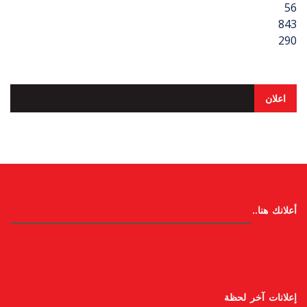
56
843
290
اعلان
أعلانك هنا..
إعلانات آخر لحظة