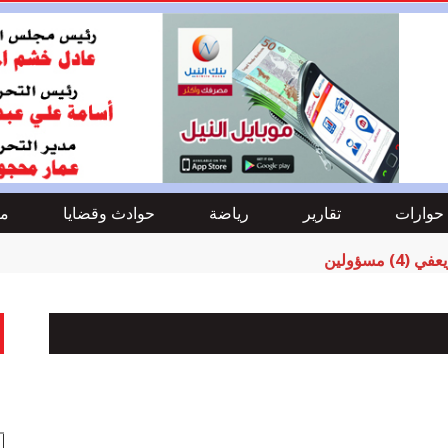
حوارات
تقارير
رياضة
حوادث وقضايا
من
مسؤولين