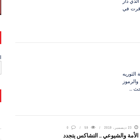
الذي دار
أقرت في
ا
الثوريه
والرموز
ث ...
23 ديسمبر، 2019
59
0
الأمة والشيوعي .. التشاكس يتجدد