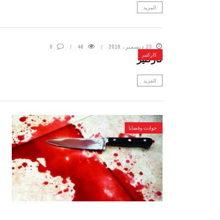
المزيد
23 ديسمبر، 2019
46
0
كاركتير
كاركتير
المزيد
حوادث وقضايا