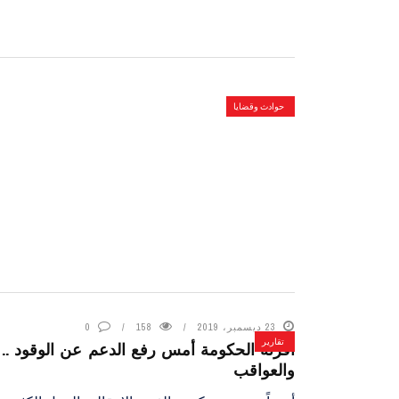
حوادث وقضايا
23 ديسمبر، 2019
158
0
تقارير
أقرته الحكومة أمس رفع الدعم عن الوقود .. ا
والعواقب