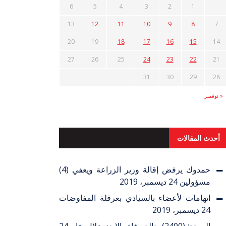
6
5
4
3
2
1
13
12
11
10
9
8
7
20
19
18
17
16
15
14
27
26
25
24
23
22
21
31
30
29
28
« نوفمبر
أحدث المقالات
حمدوك يرفض إقالة وزير الزراعة ويعفي (4)
مسؤولين
24 ديسمبر، 2019
اتهامات لأعضاء بالسيادي بعرقلة المفاوضات
24 ديسمبر، 2019