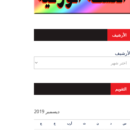
الأرشيف
لأرشيف
التقويم
ديسمبر 2019
س
د
ن
ث
أرب
خ
ج