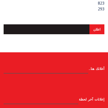
823
293
اعلان
أعلانك هنا..
إعلانات آخر لحظة