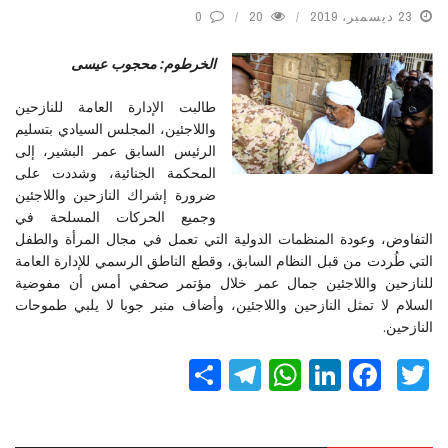
23 ديسمبر، 2019
20
0
الخرطوم: محجوب عيسى
طالبت الإدارة العامة للنازحين
واللاجئين، المجلس السيادي بتسليم
الرئيس السابق عمر البشير، إلى
المحكمة الجنائية، وشددت على
ضرورة إشراك النازحين واللاجئين
وجميع الحركات المسلحة في
التفاوض، وعودة المنظمات الدولية التي تعمل في مجال المرأة والطفل
التي طُردت من قبل النظام السابق، وقطع الناطق الرسمي للإدارة العامة
للنازحين واللاجئين جمال عمر خلال مؤتمر صحفي أمس أن مفوضية
السلام لا تمثل النازحين واللاجئين، وأضاف منبر جوبا لا يلبي طموحات
النازحين.
Twitter
Facebook
LinkedIn
نشر
WhatsApp
Telegram