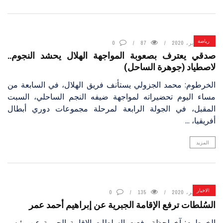
رياضة
6 يناير، 2020
87
0
صدقي يعترف بصعوبة المواجهة الهلال يحشد النجوم..
لاصطياد (جوهرة الساحل)
الخرطوم: محمد الجزولي يستأنف فريق الهلال، في السابعة من
مساء اليوم تحضيراته لمواجهة ضيفه النجم الساحلي، السبت
المقبل، في الجولة الرابعة لمرحلة مجموعات دوري أبطال
أفريقيا، ...
المزيد
الاخبار
6 يناير، 2020
135
0
السُلطات ترفع الإقامة الجبرية عن إبراهيم أحمد عمر
الخرطوم: آخرلحظة رفعت السلطات الإقامة الجبرية عن رئيس