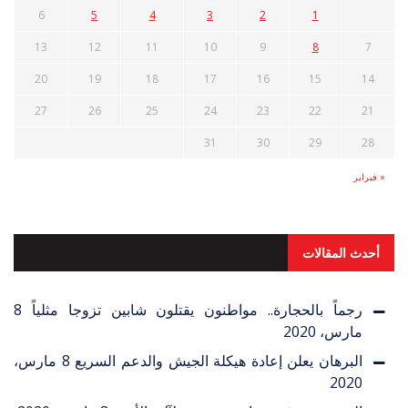
6
5
4
3
2
1
13
12
11
10
9
8
7
20
19
18
17
16
15
14
27
26
25
24
23
22
21
31
30
29
28
« فبراير
أحدث المقالات
رجماً بالحجارة.. مواطنون يقتلون شابين تزوجا مثلياً
8
مارس، 2020
البرهان يعلن إعادة هيكلة الجيش والدعم السريع
8 مارس،
2020