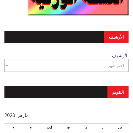
الأرشيف
الأرشيف
التقويم
مارس 2020
س
د
ن
ث
أرب
خ
ج