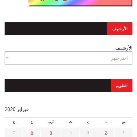
الأرشيف
الأرشيف
التقويم
فبراير 2020
س
د
ن
ث
أرب
خ
ج
7
6
5
4
3
2
1