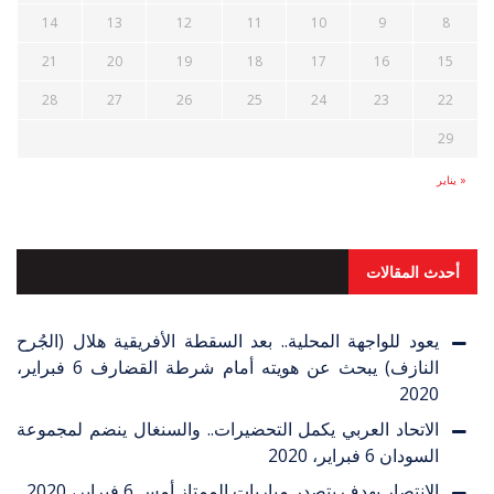
14
13
12
11
10
9
8
21
20
19
18
17
16
15
28
27
26
25
24
23
22
29
« يناير
أحدث المقالات
يعود للواجهة المحلية.. بعد السقطة الأفريقية هلال (الجُرح
النازف) يبحث عن هويته أمام شرطة القضارف
6 فبراير،
2020
الاتحاد العربي يكمل التحضيرات.. والسنغال ينضم لمجموعة
السودان
6 فبراير، 2020
الانتصار بهدف يتصدر مباريات الممتاز أمس
6 فبراير، 2020