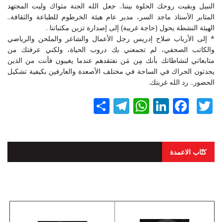
النبيل وبقيت روحك الحلوة بيننا.. جعل الله الجنة مثواك وليت المجتهد
المثابر الأستاذ ماجد السر، مدير عام هيئة الخرطوم للطباعة والثقافة..
الهيئة النشطة يحول (حاجة غريبة) إلى إصدارة تزين مكتباتنا .
* إلى الأرباب صلاح إدريس رجل الأعمال والشاعر والملحن والرياضي
والكاتب الصحفي، لم تجمعني بك دروب الحياة، ولكني عرفتك من
متابعاتي لنشاطاتك بأنك مِن مَن نفتقدهم عندما يغيبون فأنت من الذين
يحدثون الحراك في الساحة في مختلف الأصعدة والعارفين بكيفية تشكيل
الحضور.. رد الله غربتك.
Twitter
Facebook
LinkedIn
نشر
WhatsApp
Telegram
كتّاب الاعمدة