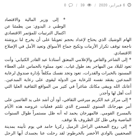
6 فبراير، 2020
39
0
* إلى وزير المالية والاقتصاد
الوطني د. البدوي: من يطمئنا عن
اكتمال الترتيبات للمؤتمر الاقتصادي
الهام الوشيك الذي يحتاج لإعداد بحجم تعويلنا على أن يخرج لنا بروشتة
ناجعة توقف تكرار الأزمات وتكبح جماح الأسواق وتعيد الأمل في الإصلاح
الاقتصادي.
* إلى الشاعر والقاص والإعلامي المعتق أستاذنا عبد القادر الكتيابي: وأنت
تعود للبلاد من المهاجر بعد طول غياب.. تعود مملوء بالحماس على العطاء
المسنود بالخبرات والقدرات، تعود وتجد نفسك مكلفاً بإدارة صندوق لرعاية
المبدعين يفتقد نفسه للرعاية من الدولة ليقوى على رعاية المبدعين..
أعانك الله ويبقى مكانك شاغراً في كثير من المواقع الثقافية العليا التي
أنت أهل لها وأجدر.
* إلى مركز عبد الكريم ميرغني الثقافي، أود أن أشد على يد القائمين على
أمر مهرجانك السنوي للمسرح الذي تلتئم فعليات عروضه هذه الأيام
بالمسرح القومي.. فالمهرجان يحمد له أنه ظل مستمراً طوال السنوات
الماضية وفي ظل كل الظروف بلا توقف.
* إلى روح الصحفي الراحل الزميل زكريا حامد في يوم تأبينه بمدينة
الصحفيين بالوادي الأخضر بالخرطوم: لقد رحلت عنا بجسدك أيها الرجل