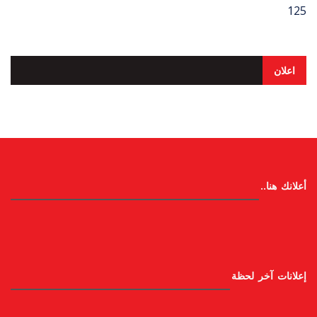
125
اعلان
أعلانك هنا..
إعلانات آخر لحظة