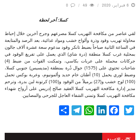
6 فبراير، 2020
49
0
كسلا: آخر لحظة
لقي عناصر من مكافحة التهريب كسلا مصرعهم وجرح آخرين خلال إحباط
محاولة تهريب وقود وذرة وألواح خشب ومواد غذائية، بعد الرصد والمتابعة
في الساعة الثانية صباحاً بضبط تانكر وقود مدعوم سعة عشرة آلاف جالون
بمحلية غرب كسلا منطقة (درة شاي) الذي يعمل على تفريغ الوقود في
جركانات محملة على عربات بكاسي، وتمكنت القوات من ضبط (4)
شاحنات تحتوي على (1575) جوال ذُرة بمنطقة (مديسيس) جنوبي كسلا،
وضبط لوري يحمل (10) أطنان خام حديد وألمونيوم، وعربة بوكس تحمل
(100) لوح خشب و(27) برميلاً من الوقود و(100) كرتونة لبن بدرة، وترحم
مدير إدارة مكافحة التهريب كسلا العقيد صالح إدريس على أرواح شهداء
مكافحة التهريب كسلا وتمنى الشفاء العاجل للجرحى والمصابين.
Twitter
Facebook
LinkedIn
نشر
WhatsApp
Telegram
كتّاب الاعمدة