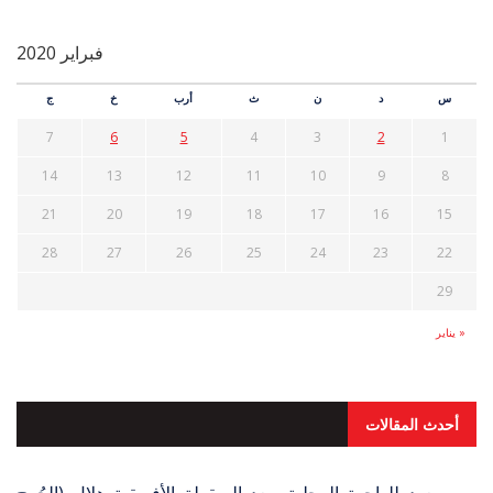
فبراير 2020
س
د
ن
ث
أرب
خ
ج
7
6
5
4
3
2
1
14
13
12
11
10
9
8
21
20
19
18
17
16
15
28
27
26
25
24
23
22
29
« يناير
أحدث المقالات
يعود للواجهة المحلية.. بعد السقطة الأفريقية هلال (الجُرح