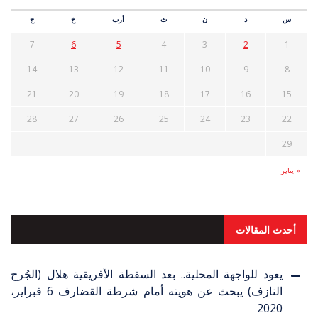
س
د
ن
ث
أرب
خ
ج
7
6
5
4
3
2
1
14
13
12
11
10
9
8
21
20
19
18
17
16
15
28
27
26
25
24
23
22
29
« يناير
أحدث المقالات
يعود للواجهة المحلية.. بعد السقطة الأفريقية هلال (الجُرح
النازف) يبحث عن هويته أمام شرطة القضارف
6 فبراير،
2020