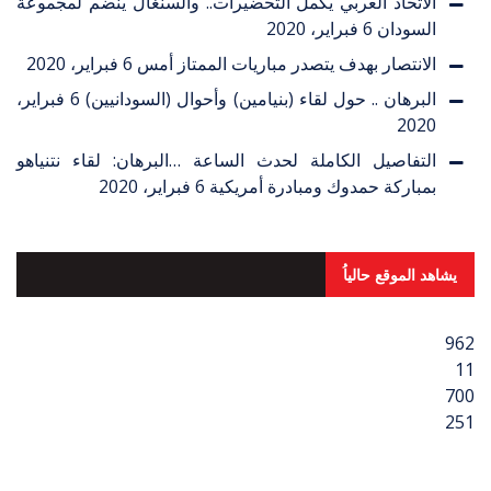
الاتحاد العربي يكمل التحضيرات.. والسنغال ينضم لمجموعة
السودان
6 فبراير، 2020
الانتصار بهدف يتصدر مباريات الممتاز أمس
6 فبراير، 2020
البرهان .. حول لقاء (بنيامين) وأحوال (السودانيين)
6 فبراير،
2020
التفاصيل الكاملة لحدث الساعة …البرهان: لقاء نتنياهو
بمباركة حمدوك ومبادرة أمريكية
6 فبراير، 2020
يشاهد الموقع حالياُ
962
11
700
251