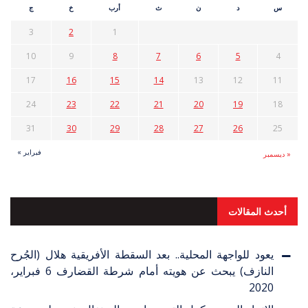
س
د
ن
ث
أرب
خ
ج
3
2
1
10
9
8
7
6
5
4
17
16
15
14
13
12
11
24
23
22
21
20
19
18
31
30
29
28
27
26
25
فبراير »
« ديسمبر
أحدث المقالات
يعود للواجهة المحلية.. بعد السقطة الأفريقية هلال (الجُرح
النازف) يبحث عن هويته أمام شرطة القضارف
6 فبراير،
2020